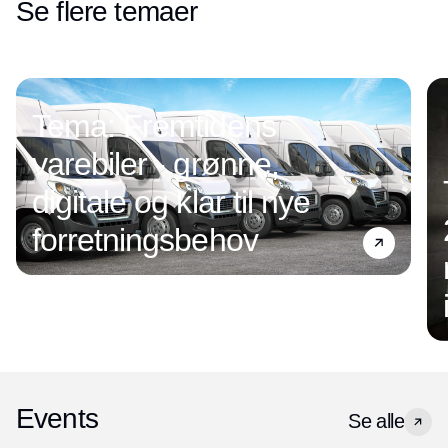
Se flere temaer
Tema: Fremtidens
varebiler - grønne,
digitale og klar til nye
forretningsbehov
Events
Se alle