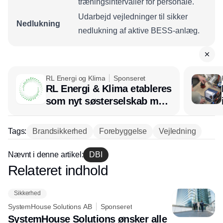
træningsintervaller for personale.
Udarbejd vejledninger til sikker
Nedlukning
nedlukning af aktive BESS-anlæg.
RL Energi og Klima
Sponseret
RL Energi & Klima etableres
som nyt søsterselskab med
afsæt i RL Ventilation
Tags:
Brandsikkerhed
Forebyggelse
Vejledning
Nævnt i denne artikel:
DBI
Relateret indhold
Annonce
Sikkerhed
SystemHouse Solutions AB
Sponseret
SystemHouse Solutions ønsker alle