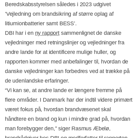
Annonce
Beredskabsstyrelsen således i 2023 udgivet
’Vejledning om brandsikring af større oplag af
litiumionbatterier samt BESS’.
DBI har i en
ny rapport
sammenlignet de danske
vejledninger med retningslinjer og vejledninger fra
andre lande for at identificere mulige huller, og
rapporten kommer med anbefalinger til, hvordan de
danske vejledninger kan forbedres ved at trække på
de udenlandske erfaringer.
“Vi kan se, at andre lande er længere fremme på
flere områder. I Danmark har der indtil videre primært
været fokus på, hvordan brandvæsenet skal
håndtere en brand og kun i mindre grad på, hvordan
man forebygger den,” siger Rasmus Æbelø,
brandrådgiver hos DBI og medforfatter til rapporten.