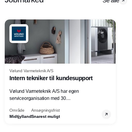
Se alle
Vølund Varmeteknik A/S
Intern tekniker til kundesupport
Vølund Varmeteknik A/S har egen
serviceorganisation med 30
servicemedarbejdere over hele landet. Vi
Område
Ansøgningsfrist
søger nu endnu en teknisk kollega - denne
Midtjylland
Snarest muligt
gang til kundesupport på kontoret i Herning.