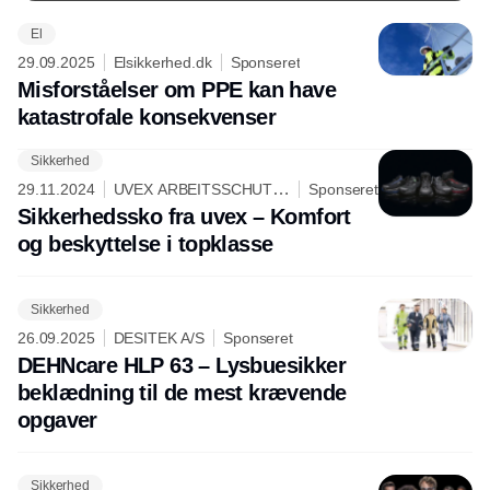
enormt i dag følges kravene til sikkerhed og komfort
El
også af genanvendelighed, dygtighed og
29.09.2025
Elsikkerhed.dk
Sponseret
moderigtigt design.
Misforståelser om PPE kan have
katastrofale konsekvenser
Sikkerhed
29.11.2024
UVEX ARBEITSSCHUTZ
Sponseret
GMBH
Sikkerhedssko fra uvex – Komfort
og beskyttelse i topklasse
Sikkerhed
26.09.2025
DESITEK A/S
Sponseret
DEHNcare HLP 63 – Lysbuesikker
beklædning til de mest krævende
opgaver
Sikkerhed