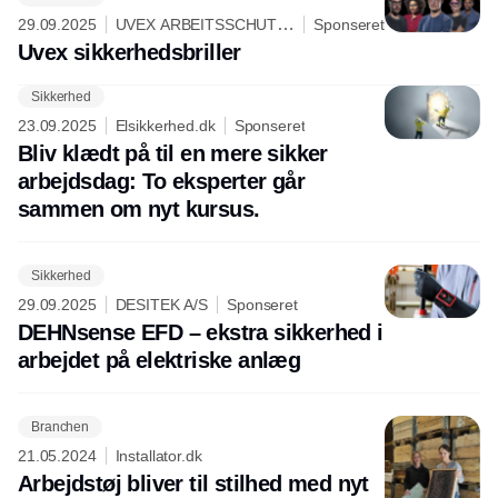
29.09.2025
UVEX ARBEITSSCHUTZ
Sponseret
GMBH
Uvex sikkerhedsbriller
Sikkerhed
Annonce
23.09.2025
Elsikkerhed.dk
Sponseret
Bliv klædt på til en mere sikker
arbejdsdag: To eksperter går
sammen om nyt kursus.
Sikkerhed
29.09.2025
DESITEK A/S
Sponseret
DEHNsense EFD – ekstra sikkerhed i
arbejdet på elektriske anlæg
Branchen
21.05.2024
Installator.dk
Arbejdstøj bliver til stilhed med nyt