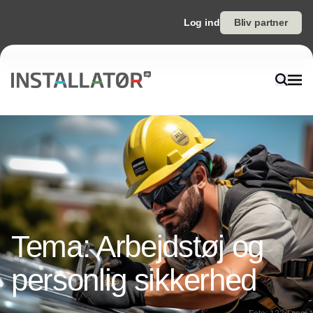
Log ind
Bliv partner
Tema: Arbejdstøj og
personlig sikkerhed