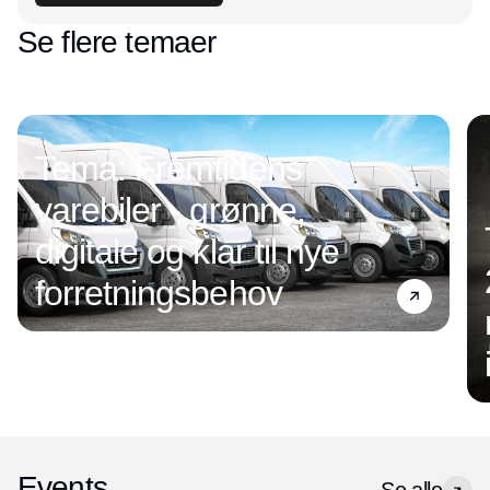
Se flere temaer
Tema: Fremtidens
varebiler - grønne,
digitale og klar til nye
forretningsbehov
Events