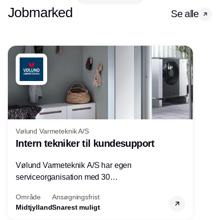
Jobmarked
Se alle
Vølund Varmeteknik A/S
Intern tekniker til kundesupport
Vølund Varmeteknik A/S har egen
serviceorganisation med 30
servicemedarbejdere over hele landet. Vi
Område
Ansøgningsfrist
søger nu endnu en teknisk kollega - denne
Midtjylland
Snarest muligt
gang til kundesupport på kontoret i Herning.