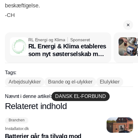
beskæftigelse.
-CH
RL Energi og Klima
Sponseret
RL Energi & Klima etableres
som nyt søsterselskab med
afsæt i RL Ventilation
Tags:
Arbejdsulykker
Brande og el-ulykker
Elulykker
Nævnt i denne artikel:
DANSK EL-FORBUND
Relateret indhold
Annonce
Branchen
Installator.dk
Batterier går fra tilvalg mod