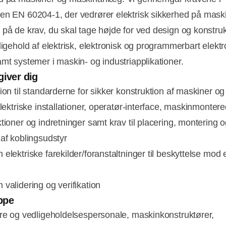
en EN 60204-1, der vedrører elektrisk sikkerhed på maski
 på de krav, du skal tage højde for ved design og konstruk
ligehold af elektrisk, elektronisk og programmerbart elektr
amt systemer i maskin- og industriapplikationer.
giver dig
tion til standarderne for sikker konstruktion af maskiner o
elektriske installationer, operatør-interface, maskinmonter
tioner og indretninger samt krav til placering, montering 
 af koblingsudstyr
elektriske farekilder/foranstaltninger til beskyttelse mod e
 validering og verifikation
ppe
ere og vedligeholdelsespersonale, maskinkonstruktører,