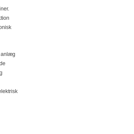
ner.
tion
onisk
g anlæg
ede
og
lektrisk