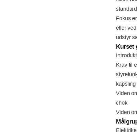
standard
Fokus er
eller ved
udstyr s
Kurset 
Introduk
Krav til 
styrefunk
kapsling
Viden om 
chok
Viden om
Målgru
Elektrik