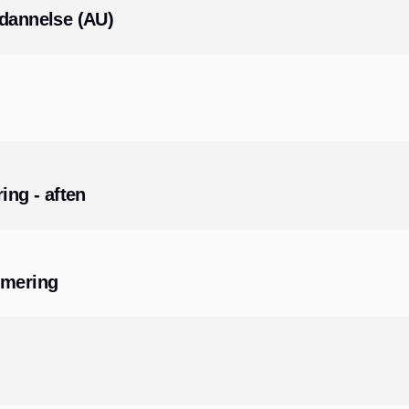
ddannelse (AU)
ing - aften
mmering