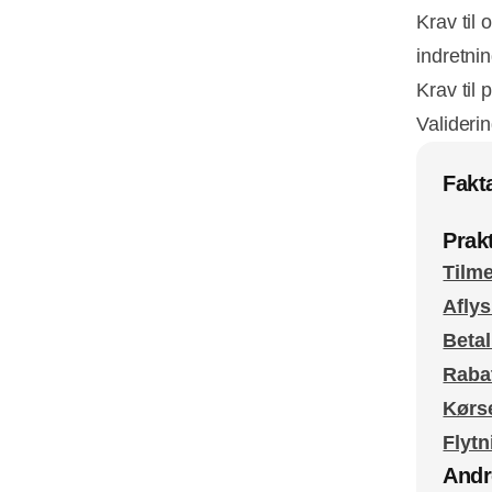
Krav til
indretni
Krav til 
Validerin
Fakt
Prak
Tilme
Afly
Betal
Raba
Kørse
Flytn
Andr