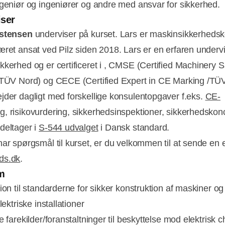
ngeniør og ingeniører og andre med ansvar for sikkerhed.
iser
istensen
underviser på kurset. Lars er maskinsikkerheds
æret ansat ved Pilz siden 2018. Lars er en erfaren undervi
kkerhed og er certificeret i , CMSE (Certified Machinery S
 TÜV Nord) og CECE (Certified Expert in CE Marking /TÜ
jder dagligt med forskellige konsulentopgaver f.eks.
CE-
ng
, risikovurdering, sikkerhedsinspektioner, sikkerhedskon
deltager i
S-544 udvalget
i Dansk standard.
ar spørgsmål til kurset, er du velkommen til at sende en e-
ds.dk
.
m
tion til standarderne for sikker konstruktion af maskiner o
elektriske installationer
e farekilder/foranstaltninger til beskyttelse mod elektrisk 