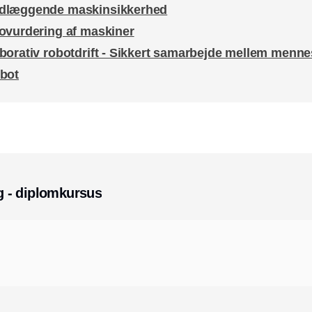
dlæggende maskinsikkerhed
ovurdering af maskiner
borativ robotdrift - Sikkert samarbejde mellem menn
obot
 - diplomkursus