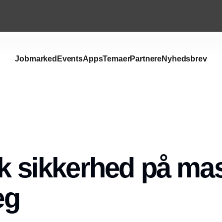
Jobmarked
Events
Apps
Temaer
Partnere
Nyhedsbrev
sk sikkerhed på ma
æg