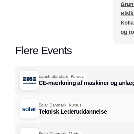
Grun
Risik
Kolla
og r
Flere Events
Dansk Standard
Kursus
CE-mærkning af maskiner og anlæg
Solar Danmark
Kursus
Teknisk Lederuddannelse
Solar Danmark
Møde