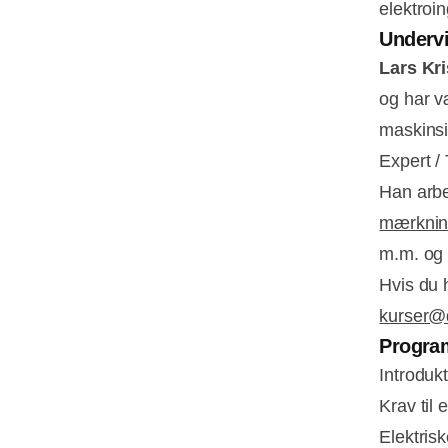
elektroi
Underv
Lars Kr
og har v
maskinsi
Expert /
Han arbe
mærkni
m.m. og 
Hvis du h
kurser@
Progra
Introduk
Krav til 
Elektrisk