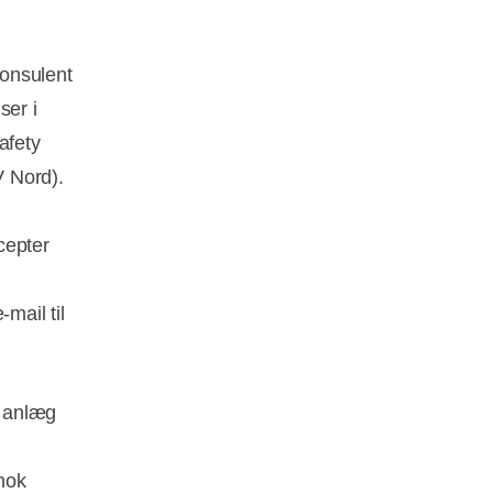
konsulent
ser i
afety
V Nord).
cepter
mail til
g anlæg
chok