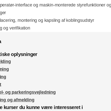
 operatør-interface og maskin-monterede styrefunktioner o
nger
placering, montering og kapsling af koblingsudstyr
g og verifikation
a
tiske oplysninger
lding
sning
ing
t
l- og parkeringsvejledning
ing og afmelding
e kurser du kunne være interesseret i