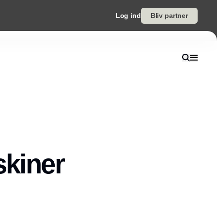
Log ind
Bliv partner
skiner