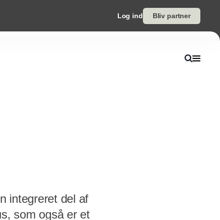
Log ind
Bliv partner
 integreret del af
us, som også er et