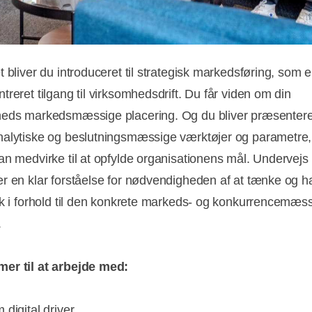
t bliver du introduceret til strategisk markedsføring, som 
reret tilgang til virksomhedsdrift. Du får viden om din
eds markedsmæssige placering. Og du bliver præsenteret
alytiske og beslutningsmæssige værktøjer og parametre
an medvirke til at opfylde organisationens mål. Undervejs 
r en klar forståelse for nødvendigheden af at tænke og h
sk i forhold til den konkrete markeds- og konkurrencemæs
.
er til at arbejde med:
digital driver