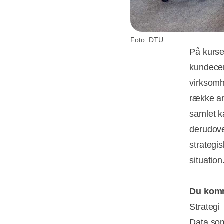
Foto: DTU
På kurse
kundecent
virksomh
række an
samlet k
derudove
strategi
situation
Du komm
Strategi
Data som 