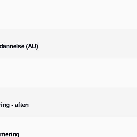
ddannelse (AU)
ing - aften
mmering