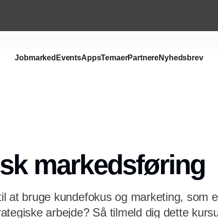
Jobmarked
Events
Apps
Temaer
Partnere
Nyhedsbrev
isk markedsføring
 til at bruge kundefokus og marketing, som en
ategiske arbejde? Så tilmeld dig dette kurs