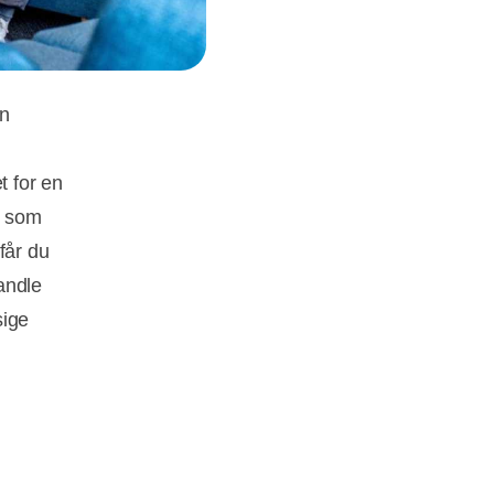
en
 for en
, som
får du
andle
sige