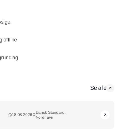
ssige
g offline
grundlag
Se alle
Dansk Standard,
18.08.2026
Nordhavn