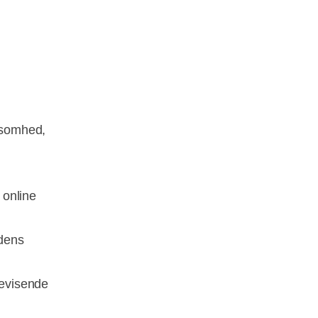
rksomhed,
 online
edens
bevisende