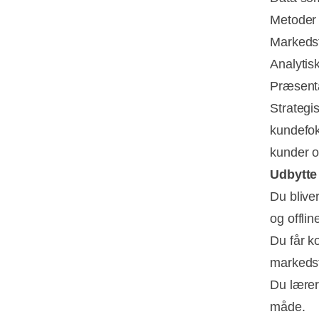
Metoder 
Markedsf
Analytis
Præsenta
Strategis
kundefok
kunder 
Udbytte 
Du bliver
og offlin
Du får k
markedsf
Du lærer
måde.