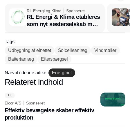
RL Energi og Klima
Sponseret
RL Energi & Klima etableres
som nyt søsterselskab med
afsæt i RL Ventilation
Tags:
Udbygning af elnettet
Solcelleanlæg
Vindmøller
Batterianlæg
Efterspørgsel
Nævnt i denne artikel:
Energinet
Relateret indhold
Annonce
El
Elcor A/S
Sponseret
Effektiv bevægelse skaber effektiv
produktion