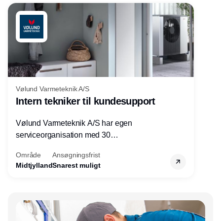
Vølund Varmeteknik A/S
Intern tekniker til kundesupport
Vølund Varmeteknik A/S har egen
serviceorganisation med 30
servicemedarbejdere over hele landet. Vi
Område
Ansøgningsfrist
søger nu endnu en teknisk kollega - denne
Midtjylland
Snarest muligt
gang til kundesupport på kontoret i Herning.
Annonce