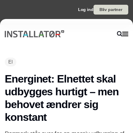
Log ind
Bliv partner
Annonce
El
Energinet: Elnettet skal
udbygges hurtigt – men
behovet ændrer sig
konstant