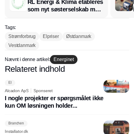
RL Energi & Klima etableres
som nyt søsterselskab med
afsæt i RL Ventilation
Tags:
Strømforbrug
Elpriser
Østdanmark
Vestdanmark
Nævnt i denne artikel:
Energinet
Relateret indhold
Annonce
El
Alcadon ApS
Sponseret
I nogle projekter er spørgsmålet ikke
kun OM løsningen holder...
Branchen
Installator.dk