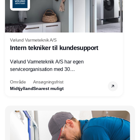
Vølund Varmeteknik A/S
Intern tekniker til kundesupport
Vølund Varmeteknik A/S har egen
serviceorganisation med 30
servicemedarbejdere over hele landet. Vi
Område
Ansøgningsfrist
søger nu endnu en teknisk kollega - denne
Midtjylland
Snarest muligt
gang til kundesupport på kontoret i Herning.
Annonce