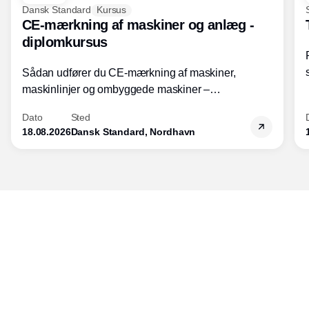
Dansk Standard
Kursus
CE-mærkning af maskiner og anlæg -
diplomkursus
Sådan udfører du CE-mærkning af maskiner,
maskinlinjer og ombyggede maskiner –
Diplomkursus – 2 dage
Dato
Sted
18.08.2026
Dansk Standard, Nordhavn
Udgiver
Horisont Gruppen a/s
Strandlodsvej 44