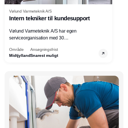
Vølund Varmeteknik A/S
Intern tekniker til kundesupport
Vølund Varmeteknik A/S har egen
serviceorganisation med 30
servicemedarbejdere over hele landet. Vi
Område
Ansøgningsfrist
søger nu endnu en teknisk kollega - denne
Midtjylland
Snarest muligt
gang til kundesupport på kontoret i Herning.
Annonce