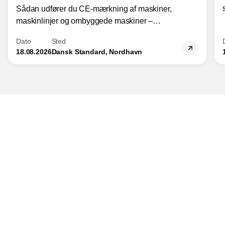
Sådan udfører du CE-mærkning af maskiner,
maskinlinjer og ombyggede maskiner –
Diplomkursus – 2 dage
Dato
Sted
18.08.2026
Dansk Standard, Nordhavn
Udgiver
Horisont Gruppen a/s
Strandlodsvej 44
2300 København S
Telefon:
53506060
www.horisontgruppen.dk