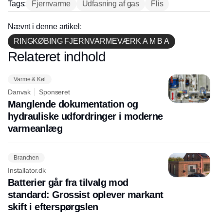
Tags:
Fjernvarme
Udfasning af gas
Flis
Nævnt i denne artikel:
RINGKØBING FJERNVARMEVÆRK A M B A
Relateret indhold
Annonce
Varme & Køl
Danvak
Sponseret
Manglende dokumentation og
hydrauliske udfordringer i moderne
varmeanlæg
Branchen
Installator.dk
Batterier går fra tilvalg mod
standard: Grossist oplever markant
skift i efterspørgslen