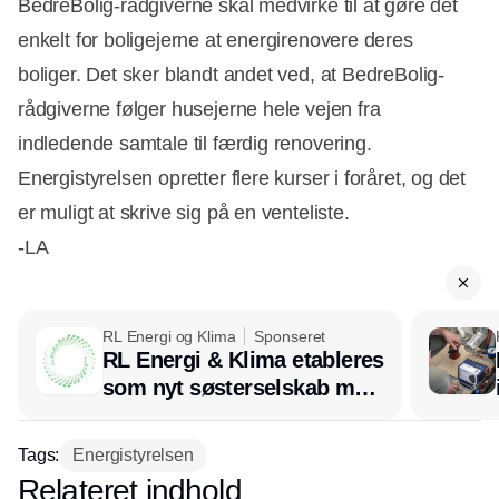
BedreBolig-rådgiverne skal medvirke til at gøre det
enkelt for boligejerne at energirenovere deres
boliger. Det sker blandt andet ved, at BedreBolig-
rådgiverne følger husejerne hele vejen fra
indledende samtale til færdig renovering.
Energistyrelsen opretter flere kurser i foråret, og det
er muligt at skrive sig på en venteliste.
-LA
RL Energi og Klima
Sponseret
RL Energi & Klima etableres
som nyt søsterselskab med
afsæt i RL Ventilation
Tags:
Energistyrelsen
Relateret indhold
Annonce