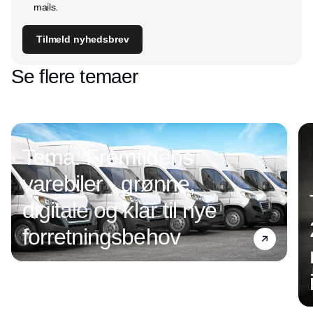
mails.
Tilmeld nyhedsbrev
Se flere temaer
Tema: Fremtidens
varebiler - grønne,
digitale og klar til nye
forretningsbehov