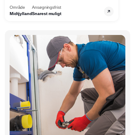
servicemedarbejdere over hele landet. Vi
Område
Ansøgningsfrist
søger nu endnu en teknisk kollega - denne
Midtjylland
Snarest muligt
gang til kundesupport på kontoret i Herning.
Annonce