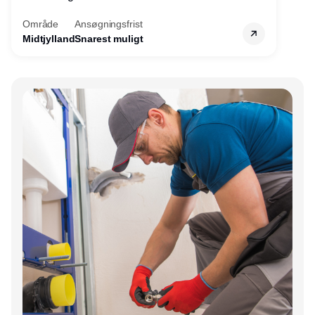
servicemedarbejdere over hele landet. Vi
Område
Ansøgningsfrist
søger nu endnu en teknisk kollega - denne
Midtjylland
Snarest muligt
gang til kundesupport på kontoret i Herning.
Annonce