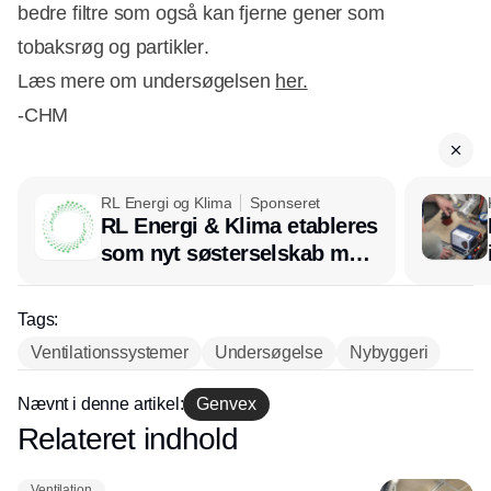
bedre filtre som også kan fjerne gener som
tobaksrøg og partikler.
Læs mere om undersøgelsen
her.
-CHM
RL Energi og Klima
Sponseret
RL Energi & Klima etableres
som nyt søsterselskab med
afsæt i RL Ventilation
Tags:
Ventilationssystemer
Undersøgelse
Nybyggeri
Nævnt i denne artikel:
Genvex
Relateret indhold
Annonce
Ventilation