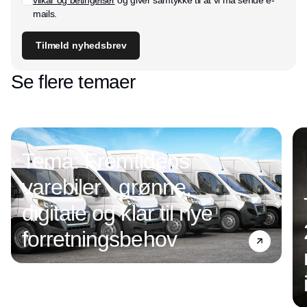
vilkår og betingelser
og giver samtykke til at vi må sende e-
mails.
Tilmeld nyhedsbrev
Se flere temaer
Tema: Fremtidens
varebiler - grønne,
digitale og klar til nye
forretningsbehov