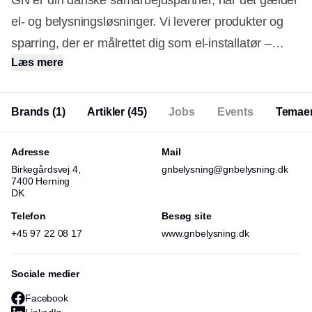
GN er din danske samarbejdspartner, når det gælder
el- og belysningsløsninger. Vi leverer produkter og
sparring, der er målrettet dig som el-installatør –
Læs mere
uanset om du har brug for hurtig levering, teknisk
rådgivning eller et solidt sortiment, du kan stole på.
Brands
(1)
Artikler
(45)
Jobs
Events
Temae
Adresse
Mail
Birkegårdsvej 4,
gnbelysning@gnbelysning.dk
7400 Herning
DK
Telefon
Besøg site
+45 97 22 08 17
www.gnbelysning.dk
Sociale medier
Facebook