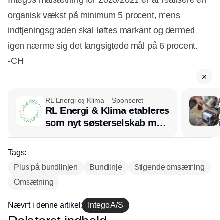
organisk vækst på minimum 5 procent, mens
indtjeningsgraden skal løftes markant og dermed
igen nærme sig det langsigtede mål på 6 procent.
-CH
RL Energi og Klima
Sponseret
RL Energi & Klima etableres
som nyt søsterselskab med
afsæt i RL Ventilation
Tags:
Plus på bundlinjen
Bundlinje
Stigende omsætning
Omsætning
Nævnt i denne artikel:
Intego A/S