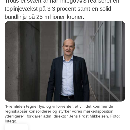
Trods et svært år har Intego A/S realiseret en
toplinjevækst på 3,3 procent samt en solid
bundlinje på 25 millioner kroner.
”Fremtiden tegner lys, og vi forventer, at vi i det kommende
regnskabsår konsoliderer og styrker vores markedsposition
yderligere", forklarer adm. direktør Jens Frost Mikkelsen. Foto:
Intego..