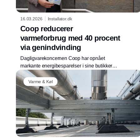
16.03.2026
Installator.dk
Coop reducerer
varmeforbrug med 40 procent
via genindvinding
Dagligvarekoncernen Coop har opnået
markante energibesparelser i sine butikker
ved at genindvinde overskudsvarme fra
køleanlæg. Løsningen dækker i dag
Varme & Køl
størstedelen af butikkernes varmebehov og
har reduceret varmeforbruget med omkring 40
pct.