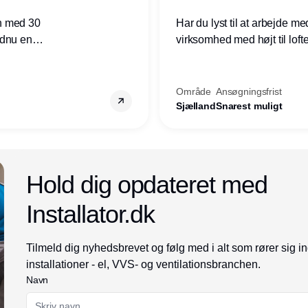
n med 30
Har du lyst til at arbejde m
ndnu en
virksomhed med højt til loft
ret i
prioriteres højt, så er denne s
Område
Ansøgningsfrist
Sjælland
Snarest muligt
Annonce
Hold dig opdateret med
Installator.dk
Tilmeld dig nyhedsbrevet og følg med i alt som rører sig i
installationer - el, VVS- og ventilationsbranchen.
Navn