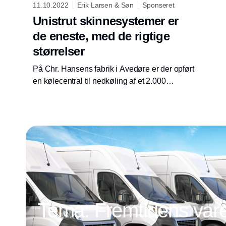
11.10.2022
Erik Larsen & Søn
Sponseret
Unistrut skinnesystemer er
de eneste, med de rigtige
størrelser
På Chr. Hansens fabrik i Avedøre er der opført
en kølecentral til nedkøling af et 2.000
kvadratmeter stort færdigvarelager til minus 55
grader. AGJ A/S har haft 10-12 mand i gang
for at løfte rør-entreprisen, og alt er monteret
på Unistrut skinner.
Tema: Fremtidens vareb