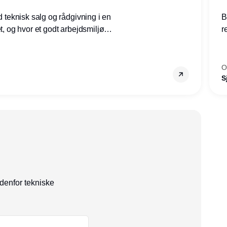
ed teknisk salg og rådgivning i en
B
et, og hvor et godt arbejdsmiljø
r
tilling den rette for dig.
g
–
s
O
S
ndenfor tekniske