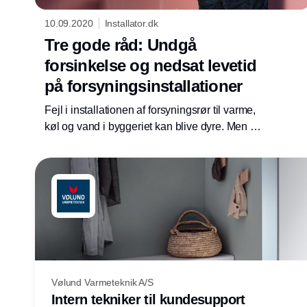
10.09.2020
Installator.dk
Tre gode råd: Undgå
forsinkelse og nedsat levetid
på forsyningsinstallationer
Fejl i installationen af forsyningsrør til varme,
køl og vand i byggeriet kan blive dyre. Men de
tre hyppigste fejl, der forsinker eller nedsætter
levetiden på forsyningsinstallationer, kan
undgås ved at følge tre tommelfingerregler.
Vølund Varmeteknik A/S
Intern tekniker til kundesupport