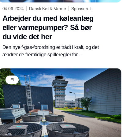
04.06.2024
Dansk Køl & Varme
Sponseret
Arbejder du med køleanlæg
eller varmepumper? Så bør
du vide det her
Den nye f-gas-forordning er trådt i kraft, og det
ændrer de fremtidige spilleregler for
kølebranchen på flere punkter.
El