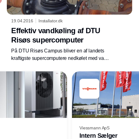
19.04.2016
Installator.dk
Effektiv vandkøling af DTU
Risøs supercomputer
På DTU Risøs Campus bliver en af landets
kraftigste supercomputere nedkølet med vand
fra Grundfos-pumper, hvor trykket kan styres
nøjagtigt.
Viessmann ApS
Intern Sælger