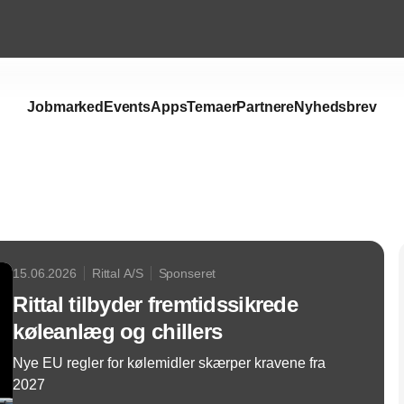
Jobmarked
Events
Apps
Temaer
Partnere
Nyhedsbrev
Annonce
15.06.2026
Rittal A/S
Sponseret
Rittal tilbyder fremtidssikrede
køleanlæg og chillers
Nye EU regler for kølemidler skærper kravene fra
2027