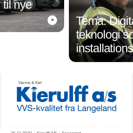
 til nye
Tema: Digit
teknologi s
installatio
Annonce
Varme & Køl