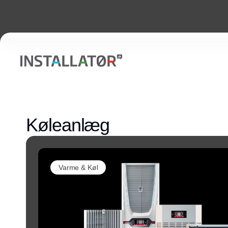
Køleanlæg
Varme & Køl