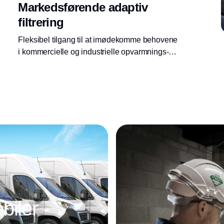
Markedsførende adaptiv
filtrering
Fleksibel tilgang til at imødekomme behovene
i kommercielle og industrielle opvarmnings-
og kølevandsystemer.
iler -