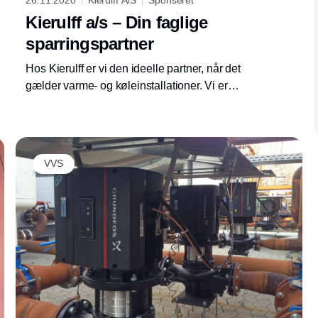
26.11.2020
Kierulff A/S
Sponseret
Kierulff a/s – Din faglige
sparringspartner
Hos Kierulff er vi den ideelle partner, når det
gælder varme- og køleinstallationer. Vi er
specialister indenfor skorstene, skakte, kedler,
trykhold, ekspansion og vores nye innovative
system for loftvarme og -køling Gabotherm
Clima.
VVS