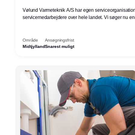
Vølund Varmeteknik A/S har egen serviceorganisatio
servicemedarbejdere over hele landet. Vi søger nu e
teknisk kollega - denne gang til kundesupport på konto
Herning.
Område
Ansøgningsfrist
Midtjylland
Snarest muligt