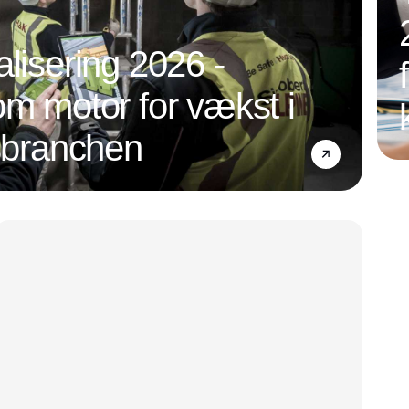
alisering 2026 -
om motor for vækst i
nsbranchen