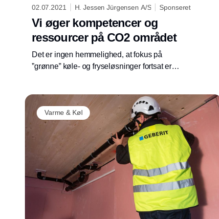
02.07.2021
H. Jessen Jürgensen A/S
Sponseret
Vi øger kompetencer og
ressourcer på CO2 området
Det er ingen hemmelighed, at fokus på
”grønne” køle- og fryseløsninger fortsat er
stærkt stigende. Specielt får løsninger med
CO2 større og større betydning i såvel
kommerciel- som industrikøl.
Varme & Køl