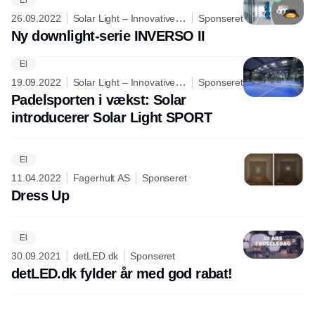
26.09.2022
Solar Light – Innovative
Sponseret
lighting is our dedication
Ny downlight-serie INVERSO II
El
Annonce
19.09.2022
Solar Light – Innovative
Sponseret
lighting is our dedication
Padelsporten i vækst: Solar
introducerer Solar Light SPORT
El
11.04.2022
Fagerhult AS
Sponseret
Dress Up
El
30.09.2021
detLED.dk
Sponseret
detLED.dk fylder år med god rabat!