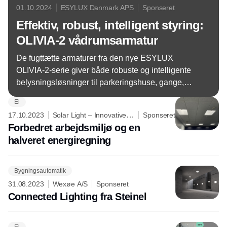
01.10.2024
ESYLUX Danmark APS
Sponseret
Effektiv, robust, intelligent styring:
OLIVIA-2 vådrumsarmatur
De fugttætte armaturer fra den nye ESYLUX
OLIVIA-2-serie giver både robuste og intelligente
belysningsløsninger til parkeringshuse, gange,
lagerområder og kældre. Ud over DALI-2- eller
El
ON/OFF-drivere er de også udstyret med en valgfri
17.10.2023
Solar Light – Innovative
Sponseret
integreret højfrekvent bevægelsessensor. On-
lighting is our dedication
Forbedret arbejdsmiljø og en
demand-styring af belysningsgrupper kombineret
halveret energiregning
med lysudbyttet fra armaturerne sikrer
energieffektiv drift. Designdetaljer som f.eks.
integreret ledningsføring gør installationen
Bygningsautomatik
nemmere end nogensinde før.
31.08.2023
Wexøe A/S
Sponseret
Connected Lighting fra Steinel
El