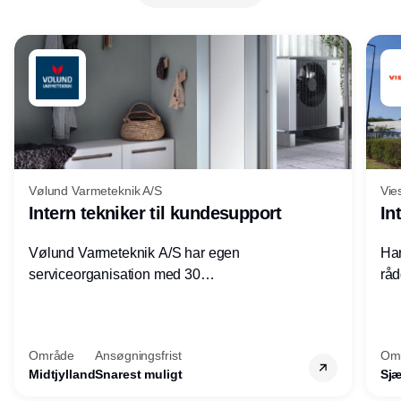
Vølund Varmeteknik A/S
Vie
Intern tekniker til kundesupport
In
Vølund Varmeteknik A/S har egen
Har
serviceorganisation med 30
råd
servicemedarbejdere over hele landet. Vi
lof
søger nu endnu en teknisk kollega - denne
pri
gang til kundesupport på kontoret i Herning.
for
Område
Ansøgningsfrist
Om
Midtjylland
Snarest muligt
Sjæ