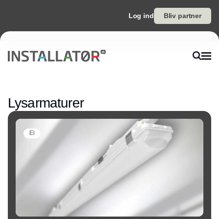
Log ind
Bliv partner
Annonce
Lysarmaturer
El