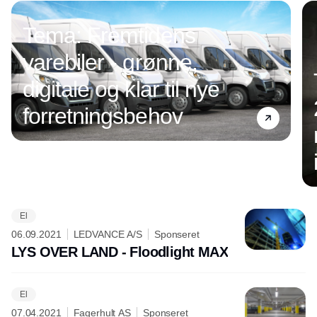
Tema: Fremtidens
varebiler - grønne,
digitale og klar til nye
forretningsbehov
El
Annonce
06.09.2021
LEDVANCE A/S
Sponseret
LYS OVER LAND - Floodlight MAX
El
07.04.2021
Fagerhult AS
Sponseret