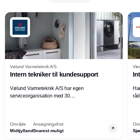
Vølund Varmeteknik A/S
Vie
Intern tekniker til kundesupport
In
Vølund Varmeteknik A/S har egen
Har
serviceorganisation med 30
råd
servicemedarbejdere over hele landet. Vi
lof
søger nu endnu en teknisk kollega - denne
pri
gang til kundesupport på kontoret i Herning.
for
Område
Ansøgningsfrist
Om
Midtjylland
Snarest muligt
Sjæ