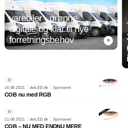
Tema: Fremtidens
varebiler - grønne,
digitale og klar til nye
forretningsbehov
El
Annonce
16.08.2021
detLED.dk
Sponseret
COB nu med RGB
El
11.08.2021
detLED.dk
Sponseret
COB – NU MED ENDNU MERE