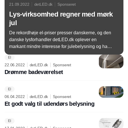
21.09.2022
detLED.dk
Sponseret
Lys-virksomhed regner med mørk
jul
De rekordhøje el-priser presser danskerne, og den
danske lysforhandler detLED.dk oplever en
markant mindre interesse for julebelysning og har
derfor skåret drastisk ned i indkøbet af varer til jul.
El
22.06.2022
detLED.dk
Sponseret
Drømme badeværelset
El
06.04.2022
detLED.dk
Sponseret
Et godt valg til udendørs belysning
El