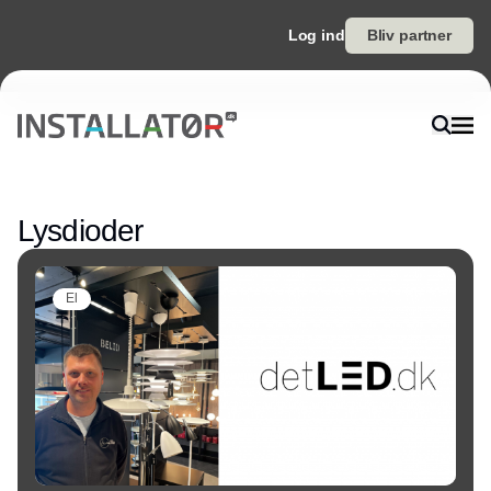
Log ind
Bliv partner
Annonce
Lysdioder
El