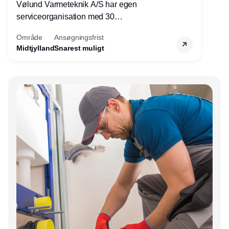
Vølund Varmeteknik A/S har egen
serviceorganisation med 30
servicemedarbejdere over hele landet. Vi
Område
Ansøgningsfrist
søger nu endnu en teknisk kollega - denne
Midtjylland
Snarest muligt
gang til kundesupport på kontoret i Herning.
Annonce