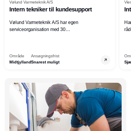
Vølund Varmeteknik A/S
Vie
Intern tekniker til kundesupport
In
Vølund Varmeteknik A/S har egen
Har
serviceorganisation med 30
råd
servicemedarbejdere over hele landet. Vi
lof
søger nu endnu en teknisk kollega - denne
pri
gang til kundesupport på kontoret i Herning.
for
Område
Ansøgningsfrist
Om
Midtjylland
Snarest muligt
Sjæ
Annonce