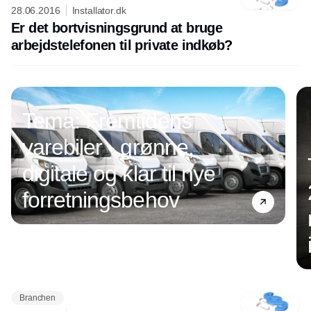
28.06.2016
Installator.dk
Er det bortvisningsgrund at bruge
arbejdstelefonen til private indkøb?
Tema: Fremtidens
varebiler - grønne,
digitale og klar til nye
forretningsbehov
Branchen
Annonce