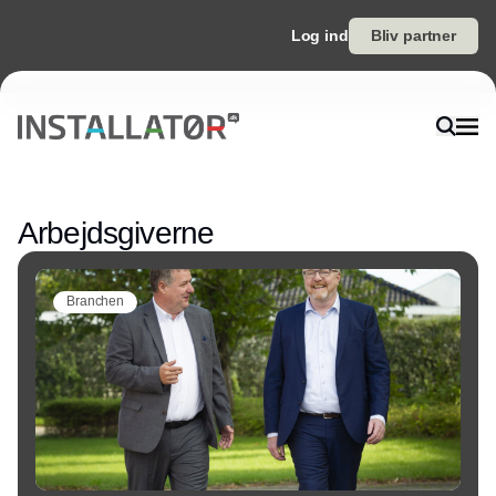
Log ind
Bliv partner
Annonce
Arbejdsgiverne
Branchen