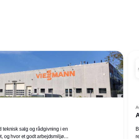
A
A
ed teknisk salg og rådgivning i en
B
et, og hvor et godt arbejdsmiljø
r