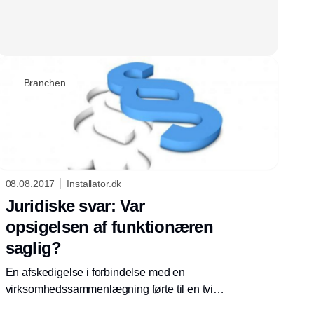
Branchen
08.08.2017
Installator.dk
Juridiske svar: Var
opsigelsen af funktionæren
saglig?
En afskedigelse i forbindelse med en
virksomhedssammenlægning førte til en tvist
om, hvorvidt opsigelsen var saglig eller ej.