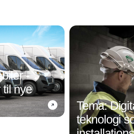
iler -
 til nye
Tema: Digit
teknologi s
installatio