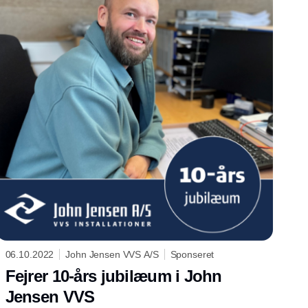
06.10.2022
John Jensen VVS A/S
Sponseret
Fejrer 10-års jubilæum i John
Jensen VVS