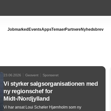
Jobmarked
Events
Apps
Temaer
Partnere
Nyhedsbrev
Annonce
23.06.2026
Geovent
Sponseret
Vi styrker salgsorganisationen med
ny regionschef for
Midt-/Nordjylland
Vi har ansat Loui Schøler Hjørnholm som ny