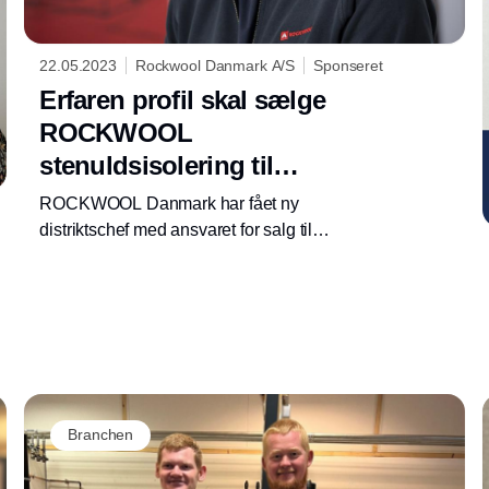
22.05.2023
Rockwool Danmark A/S
Sponseret
Erfaren profil skal sælge
ROCKWOOL
stenuldsisolering til
forhandlerne i Midt- og
ROCKWOOL Danmark har fået ny
Nordjylland
distriktschef med ansvaret for salg til
forhandlerne i det midt- og nordjyske. Og med
en uddannelse som tømrer og mere end 15
års erfaring fra byggebranchen har Rasmus
Villads Andersen en god baggrund at trække
på.
Annonce
Branchen