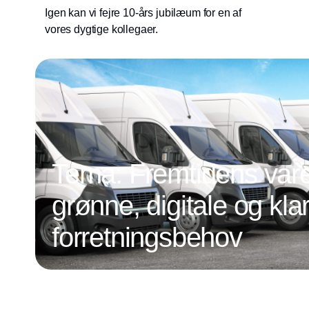
Igen kan vi fejre 10-års jubilæum for en af
vores dygtige kollegaer.
Tema: Fremtidens vareb
grønne, digitale og klar
forretningsbehov