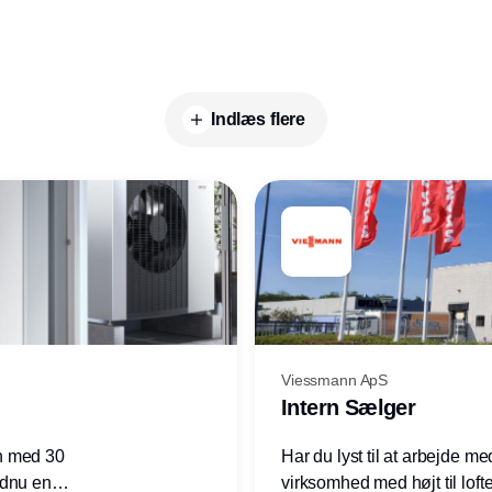
Indlæs flere
Viessmann ApS
Intern Sælger
n med 30
Har du lyst til at arbejde m
ndnu en
virksomhed med højt til loft