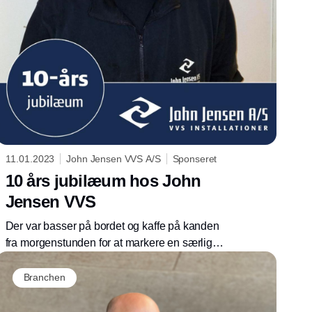
11.01.2023
John Jensen VVS A/S
Sponseret
10 års jubilæum hos John
Jensen VVS
Der var basser på bordet og kaffe på kanden
fra morgenstunden for at markere en særlig
dag for vores dygtige kollega Henrik Elkrog
Sørensen.
Branchen