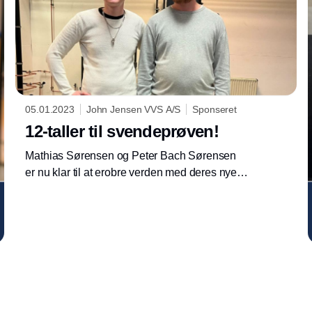
05.01.2023
John Jensen VVS A/S
Sponseret
12-taller til svendeprøven!
Mathias Sørensen og Peter Bach Sørensen
er nu klar til at erobre verden med deres nye
titel som VVS’er. De gjorde sig begge fortjent
til et 12-tal ved deres svendeprøve.