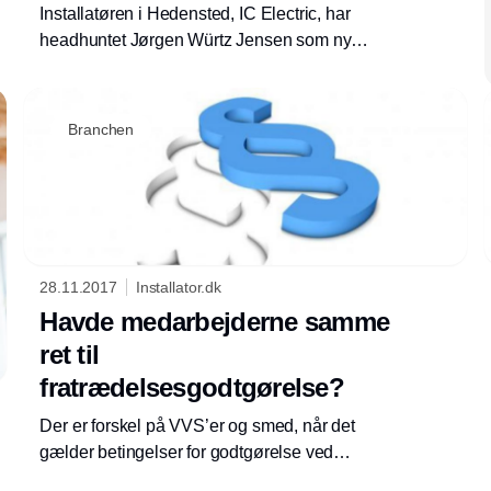
Installatøren i Hedensted, IC Electric, har
headhuntet Jørgen Würtz Jensen som ny
serviceleder. Han skal sikre et stærkt
samarbejde mellem virksomhedens 50
medarbejdere og sørge for, at de daglige
Branchen
opgaver forløber, som de skal.
28.11.2017
Installator.dk
Havde medarbejderne samme
ret til
fratrædelsesgodtgørelse?
Der er forskel på VVS’er og smed, når det
gælder betingelser for godtgørelse ved
fratrædelser.