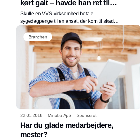
kørt galt – havde han ret til
sygedagpenge?
Skulle en VVS-virksomhed betale
sygedagpenge til en ansat, der kom til skade,
fordi han kørte galt på grund af for høj
hastighed?
Branchen
22.01.2018
Minuba ApS
Sponseret
Har du glade medarbejdere,
mester?