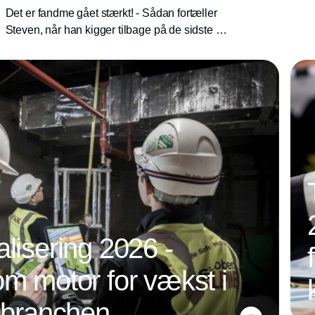
Det er fandme gået stærkt! - Sådan fortæller
Steven, når han kigger tilbage på de sidste 10
år hos John Jensen VVS.
alisering 2026 -
om motor for vækst i
nsbranchen