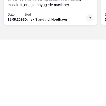
maskinlinjer og ombyggede maskiner –
Diplomkursus – 2 dage
Dato
Sted
18.08.2026
Dansk Standard, Nordhavn
Udgiver
Horisont Gruppen a/s
Strandlodsvej 44
2300 København S
Telefon:
53506060
www.horisontgruppen.dk