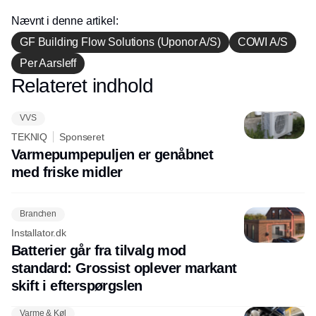
Nævnt i denne artikel:
GF Building Flow Solutions (Uponor A/S)
COWI A/S
Per Aarsleff
Relateret indhold
Annonce
VVS
TEKNIQ
Sponseret
Varmepumpepuljen er genåbnet
med friske midler
Branchen
Installator.dk
Batterier går fra tilvalg mod
standard: Grossist oplever markant
skift i efterspørgslen
Varme & Køl