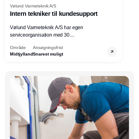
Vølund Varmeteknik A/S
Intern tekniker til kundesupport
Vølund Varmeteknik A/S har egen
serviceorganisation med 30
servicemedarbejdere over hele landet. Vi
Område
Ansøgningsfrist
søger nu endnu en teknisk kollega - denne
Midtjylland
Snarest muligt
gang til kundesupport på kontoret i Herning.
Annonce