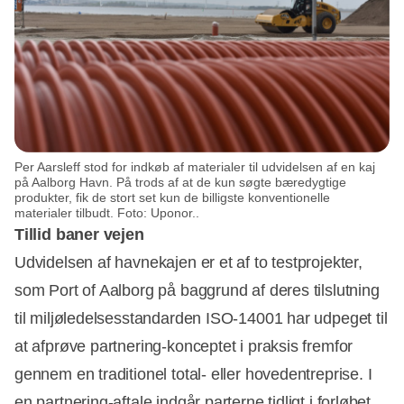
Per Aarsleff stod for indkøb af materialer til udvidelsen af en kaj
på Aalborg Havn. På trods af at de kun søgte bæredygtige
produkter, fik de stort set kun de billigste konventionelle
materialer tilbudt. Foto: Uponor..
Tillid baner vejen
Udvidelsen af havnekajen er et af to testprojekter,
som Port of Aalborg på baggrund af deres tilslutning
til miljøledelsesstandarden ISO-14001 har udpeget til
at afprøve partnering-konceptet i praksis fremfor
gennem en traditionel total- eller hovedentreprise. I
en partnering-aftale indgår parterne tidligt i forløbet