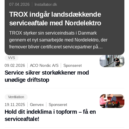
07.04.2026
Installator.dk
TROX indgår landsdækkende
serviceaftale med Nordelektro
TROX styrker sin serviceindsats i Danmark
gennem et nyt samarbejde med Nordelektro, der
fremover bliver certificeret servicepartner på
virksomhedens ventilationsløsninger.
VVS
09.02.2026
ACO Nordic A/S
Sponseret
Service sikrer storkøkkener mod
unødige driftstop
Ventilation
19.11.2025
Genvex
Sponseret
Hold dit indeklima i topform – få en
serviceaftale!