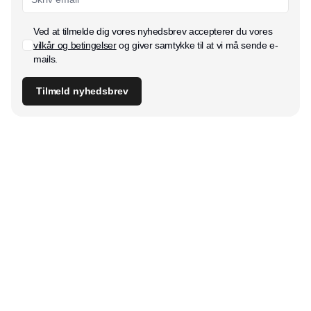
Ved at tilmelde dig vores nyhedsbrev accepterer du vores
vilkår og betingelser
og giver samtykke til at vi må sende e-
mails.
Tilmeld nyhedsbrev
Udgiver
Horisont Gruppen a/s
Strandlodsvej 44
2300 København S
Telefon:
53506060
www.horisontgruppen.dk