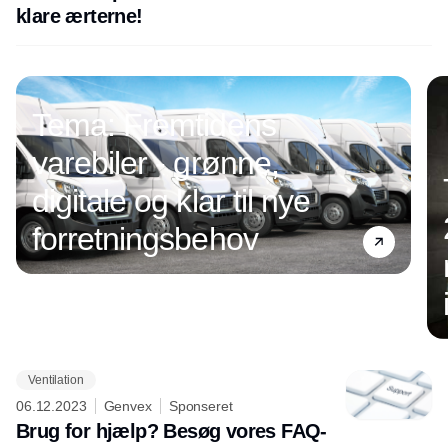
klare ærterne!
Tema: Fremtidens
varebiler - grønne,
digitale og klar til nye
forretningsbehov
Ventilation
Annonce
06.12.2023
Genvex
Sponseret
Brug for hjælp? Besøg vores FAQ-