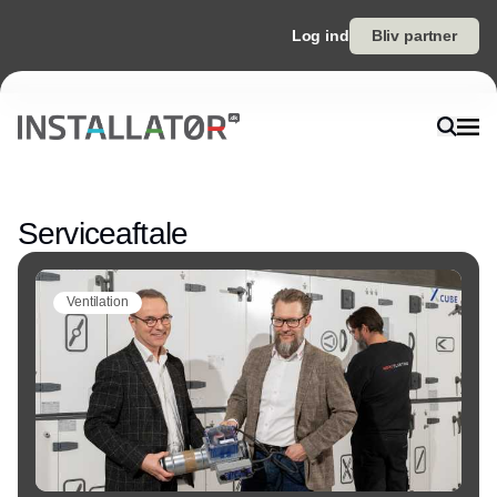
Log ind
Bliv partner
Annonce
Serviceaftale
Ventilation