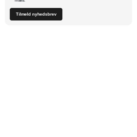
Tilmeld nyhedsbrev
Udgiver
Horisont Gruppen a/s
Strandlodsvej 44
2300 København S
Telefon:
53506060
www.horisontgruppen.dk
Indhold
Branchen
Sikkerhed
Partnere
Bygningsautomatik
Ventilation
RSS-feed