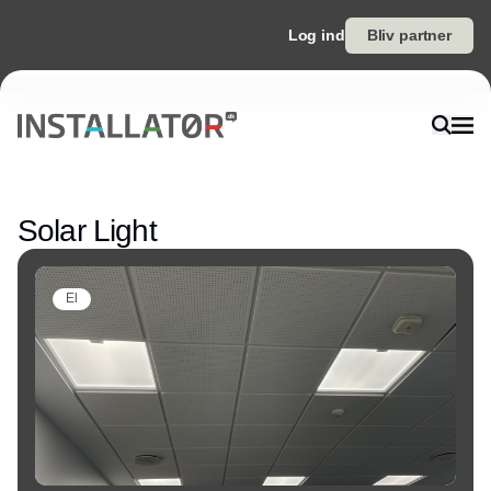
Log ind
Bliv partner
Annonce
Solar Light
El