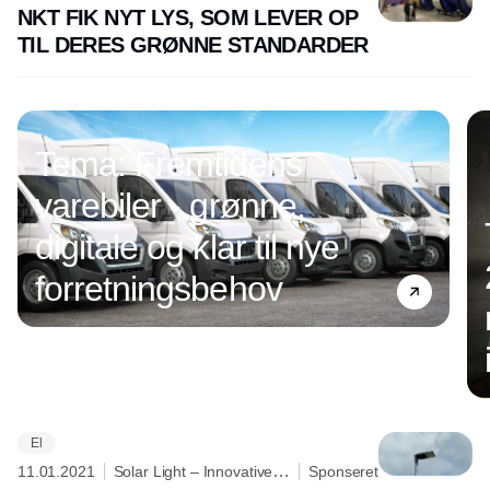
lighting is our dedication
NKT FIK NYT LYS, SOM LEVER OP
TIL DERES GRØNNE STANDARDER
Tema: Fremtidens
varebiler - grønne,
digitale og klar til nye
forretningsbehov
El
Annonce
11.01.2021
Solar Light – Innovative
Sponseret