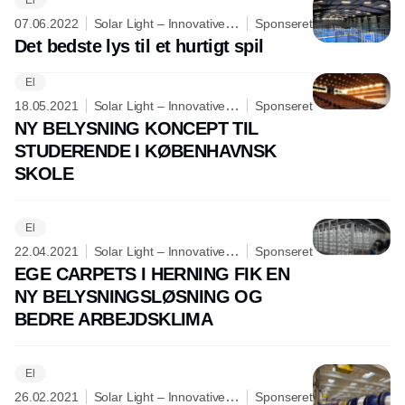
07.06.2022
Solar Light – Innovative
Sponseret
lighting is our dedication
Det bedste lys til et hurtigt spil
El
Annonce
18.05.2021
Solar Light – Innovative
Sponseret
lighting is our dedication
NY BELYSNING KONCEPT TIL
STUDERENDE I KØBENHAVNSK
SKOLE
El
22.04.2021
Solar Light – Innovative
Sponseret
lighting is our dedication
EGE CARPETS I HERNING FIK EN
NY BELYSNINGSLØSNING OG
BEDRE ARBEJDSKLIMA
El
26.02.2021
Solar Light – Innovative
Sponseret