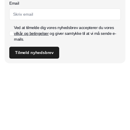
Email
Ved at tilmelde dig vores nyhedsbrev accepterer du vores
vilkår og betingelser
og giver samtykke til at vi må sende e-
mails.
Tilmeld nyhedsbrev
Udgiver
Horisont Gruppen a/s
Strandlodsvej 44
2300 København S
Telefon:
53506060