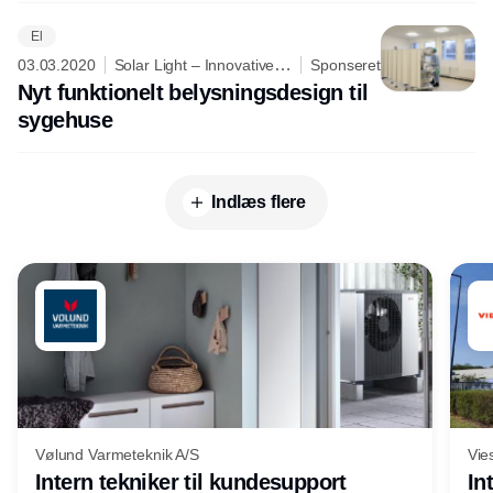
El
03.03.2020
Solar Light – Innovative
Sponseret
lighting is our dedication
Nyt funktionelt belysningsdesign til
sygehuse
Indlæs flere
Vølund Varmeteknik A/S
Vie
Intern tekniker til kundesupport
In