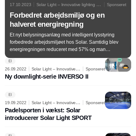
17.10.2023
Solar Light – Innovative lighting is
Sponseret
our dedication
Forbedret arbejdsmiljø og en
halveret energiregning
Et nyt belysningsanlæg med intelligent lysstyring
forbedrede arbejdsmiljøet hos Solar. Samtidig blev
energiregningen reduceret med 57% og man
sparede 2.326 kg CO2 om året.
El
26.09.2022
Solar Light – Innovative
Sponseret
lighting is our dedication
Ny downlight-serie INVERSO II
El
19.09.2022
Solar Light – Innovative
Sponseret
lighting is our dedication
Padelsporten i vækst: Solar
introducerer Solar Light SPORT
El