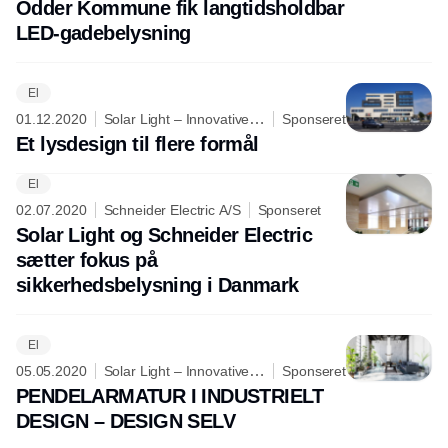
lighting is our dedication
Odder Kommune fik langtidsholdbar
LED-gadebelysning
El
01.12.2020
Solar Light – Innovative
Sponseret
lighting is our dedication
Et lysdesign til flere formål
El
02.07.2020
Schneider Electric A/S
Sponseret
Solar Light og Schneider Electric
sætter fokus på
sikkerhedsbelysning i Danmark
El
05.05.2020
Solar Light – Innovative
Sponseret
lighting is our dedication
PENDELARMATUR I INDUSTRIELT
DESIGN – DESIGN SELV