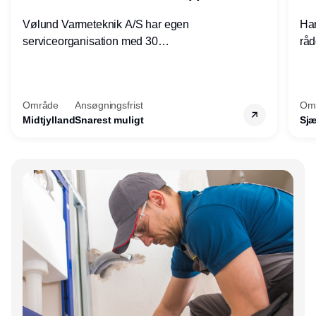
Vølund Varmeteknik A/S har egen
Har
serviceorganisation med 30
råd
servicemedarbejdere over hele landet. Vi
lof
søger nu endnu en teknisk kollega - denne
pri
gang til kundesupport på kontoret i Herning.
for
Område
Ansøgningsfrist
Om
Midtjylland
Snarest muligt
Sjæ
Annonce