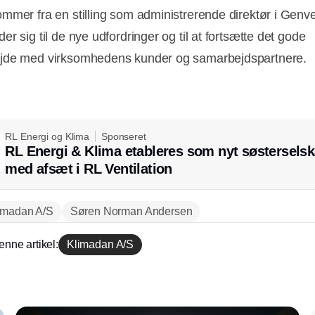
mmer fra en stilling som administrerende direktør i Genv
r sig til de nye udfordringer og til at fortsætte det gode
jde med virksomhedens kunder og samarbejdspartnere.
Annonce
RL Energi og Klima
Sponseret
RL Energi & Klima etableres som nyt søstersels
med afsæt i RL Ventilation
imadan A/S
Søren Norman Andersen
enne artikel:
Klimadan A/S
Annonce