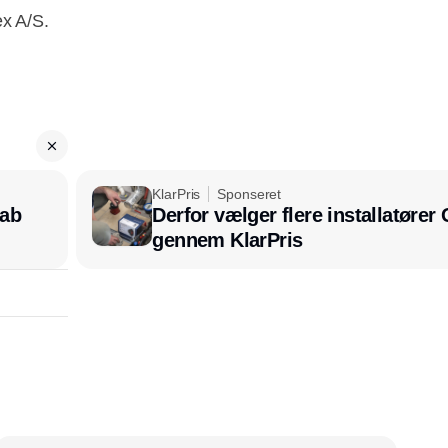
ex A/S.
KlarPris
Sponseret
kab
Derfor vælger flere installatøre
gennem KlarPris