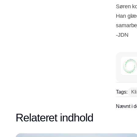
Søren ko
Han glæde
samarbe
-JDN
Tags:
Kl
Nævnt i d
Relateret indhold