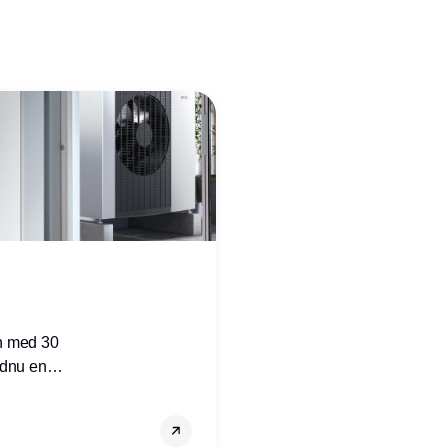
n med 30
ndnu en
ret i