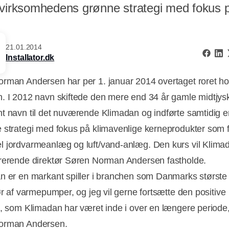
 virksomhedens grønne strategi med fokus p
21.01.2014
Installator.dk
rman Andersen har per 1. januar 2014 overtaget roret h
. I 2012 navn skiftede den mere end 34 år gamle midtjys
t navn til det nuværende Klimadan og indførte samtidig e
 strategi med fokus på klimavenlige kerneprodukter som 
 jordvarmeanlæg og luft/vand-anlæg. Den kurs vil Klima
rerende direktør Søren Norman Andersen fastholde.
n er en markant spiller i branchen som Danmarks største
ør af varmepumper, og jeg vil gerne fortsætte den positive
g, som Klimadan har været inde i over en længere periode,
orman Andersen.