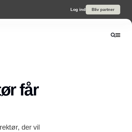
Log ind
Bliv partner
ør får
ektør, der vil