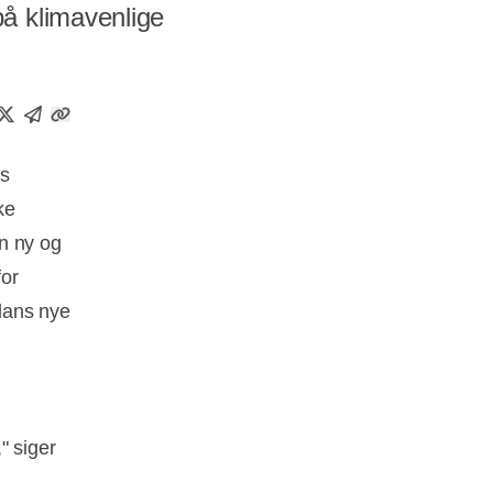
å klimavenlige
os
ke
n ny og
for
dans nye
" siger