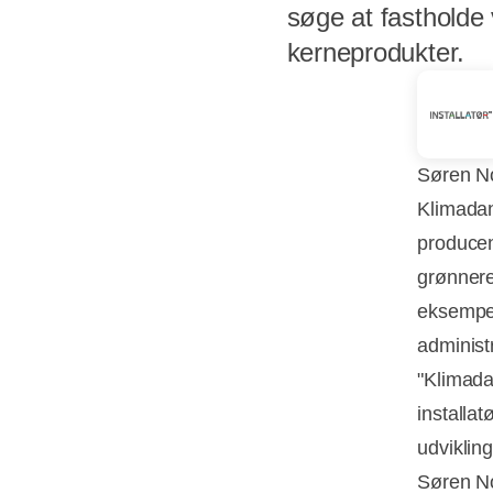
søge at fastholde
kerneprodukter.
Søren No
Klimadan
producen
grønnere
eksempel
administ
"Klimada
installat
udviklin
Søren N