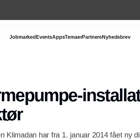
Jobmarked
Events
Apps
Temaer
Partnere
Nyhedsbrev
Annonce
rmepumpe-installat
ktør
 Klimadan har fra 1. januar 2014 fået ny dir