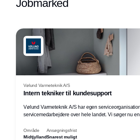
Jobmarked
Vølund Varmeteknik A/S
Intern tekniker til kundesupport
Vølund Varmeteknik A/S har egen serviceorganisatio
servicemedarbejdere over hele landet. Vi søger nu e
teknisk kollega - denne gang til kundesupport på konto
Herning.
Område
Ansøgningsfrist
Midtjylland
Snarest muligt