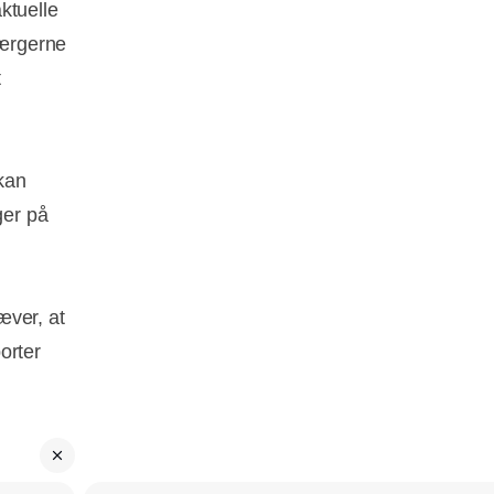
aktuelle
færgerne
t
kan
ger på
æver, at
porter