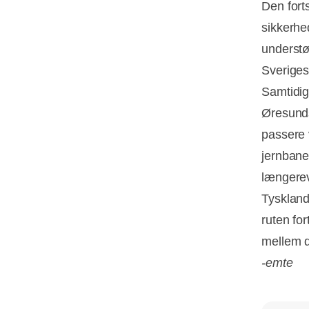
Den forts
sikkerhe
understø
Sveriges
Samtidig
Øresunds
passere 
jernbane
længerev
Tyskland
ruten for
mellem d
-emte