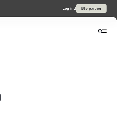
Log ind
Bliv partner
m