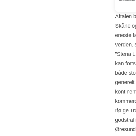
Aftalen 
Skåne og
eneste f
verden, 
"Stena L
kan fort
både sto
generelt
kontinen
kommerci
Ifølge T
godstraf
Øresundsf