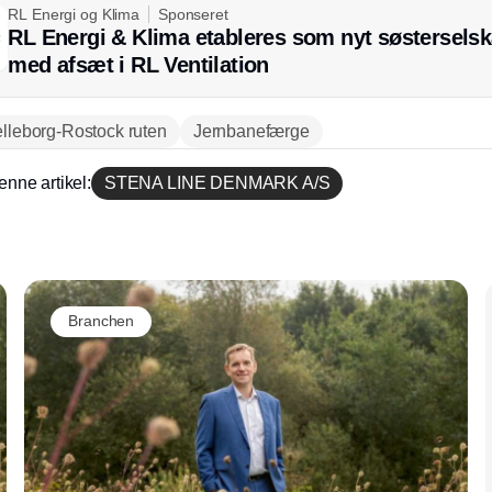
RL Energi og Klima
Sponseret
RL Energi & Klima etableres som nyt søstersels
med afsæt i RL Ventilation
elleborg-Rostock ruten
Jernbanefærge
enne artikel:
STENA LINE DENMARK A/S
Annonce
Branchen