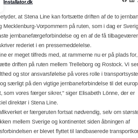
Installator.dk
betyder, at Stena Line kan fortsætte driften af de to jernb
 Mecklenburg-Vorpommern på ruten, som i dag er Sveri
aste jernbanefærgeforbindelse og en af de få tilbagevære
skriver rederiet i en pressemeddelelse.
ine er meget tilfreds med, at rammerne nu er på plads for, 
sætte driften på ruten mellem Trelleborg og Rostock. Vi s
lthed og stor ansvarsfølelse på vores rolle i transportsyst
 og særligt på den vigtige jernbaneforbindelse til det eur
t, som vores færger sikrer," siger Elisabeth Lönne, der er
el direktør i Stena Line.
rafikverket er færgeruten fortsat nødvendig, selv om størst
ikken mellem Sverige og kontinentet siden åbningen af
orbindelsen er blevet flyttet til landbaserede transportkor
Annonce