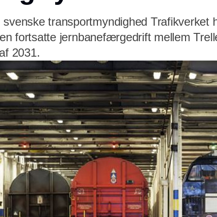
 svenske transportmyndighed Trafikverket h
 den fortsatte jernbanefærgedrift mellem Tre
af 2031.