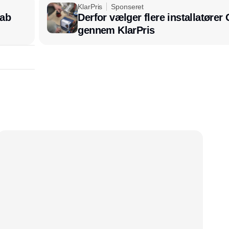
KlarPris
Sponseret
kab
Derfor vælger flere installatøre
gennem KlarPris