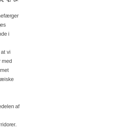
anefærger
ges
nde i
at vi
er med
emet
opæiske
edelen af
ridorer.