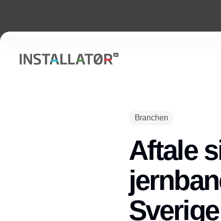
Branchen
Aftale s
jernban
Sverige