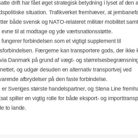
atte drift har fået øget strategisk betydning i lyset af den 
dspolitiske situation. Trafikverket fremhæver, at jernbane
tter både svensk og NATO-relateret militær mobilitet sam
 evne til at modtage og yde værtsnationsstøtte.
 fungerer forbindelsen som et vigtigt supplement til
forbindelsen. Færgerne kan transportere gods, der ikke 
via Danmark på grund af vægt- og størrelsesbegrænsnin
nettet, og udgør desuden en alternativ transportvej ved
arende afbrydelser på den faste forbindelse.
 er Sveriges største handelspartner, og Stena Line fremh
tsat spiller en vigtig rolle for både eksport- og importtrans
e to lande.