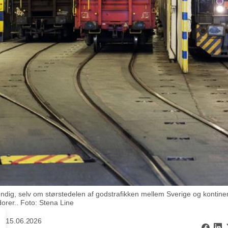
vendig, selv om størstedelen af godstrafikken mellem Sverige og kontin
idorer.. Foto: Stena Line
15.06.2026