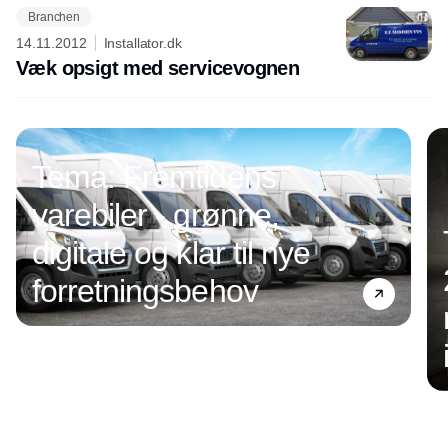
Branchen
14.11.2012
Installator.dk
Væk opsigt med servicevognen
Annonce
Tema: Fremtidens
varebiler - grønne,
digitale og klar til nye
forretningsbehov
Annonce