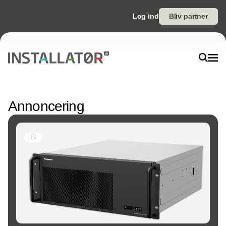
Log ind
Bliv partner
Annonce
Annoncering
El