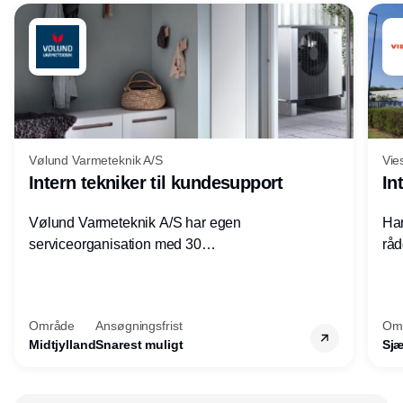
Vølund Varmeteknik A/S
Vie
Intern tekniker til kundesupport
In
Vølund Varmeteknik A/S har egen
Har
serviceorganisation med 30
råd
servicemedarbejdere over hele landet. Vi
lof
søger nu endnu en teknisk kollega - denne
pri
gang til kundesupport på kontoret i Herning.
for
Område
Ansøgningsfrist
Om
Midtjylland
Snarest muligt
Sjæ