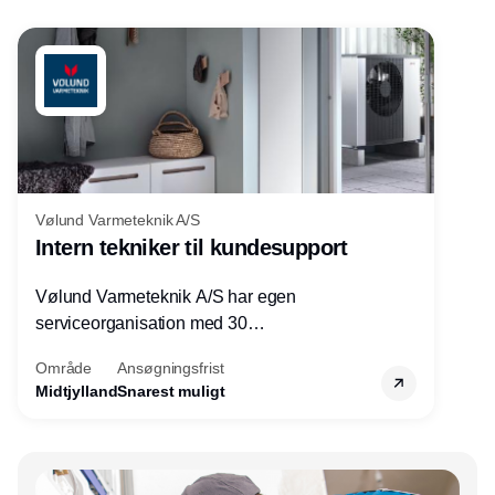
Vølund Varmeteknik A/S
Intern tekniker til kundesupport
Vølund Varmeteknik A/S har egen
serviceorganisation med 30
servicemedarbejdere over hele landet. Vi
Område
Ansøgningsfrist
søger nu endnu en teknisk kollega - denne
Midtjylland
Snarest muligt
gang til kundesupport på kontoret i Herning.
Annonce