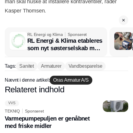
man skal huske at installere kontraventiler, råder
Kasper Thomsen.
RL Energi og Klima
Sponseret
RL Energi & Klima etableres
som nyt søsterselskab med
afsæt i RL Ventilation
Tags:
Sanitet
Armaturer
Vandbesparelse
Nævnt i denne artikel:
Oras Armatur A/S
Relateret indhold
Annonce
VVS
TEKNIQ
Sponseret
Varmepumpepuljen er genåbnet
med friske midler