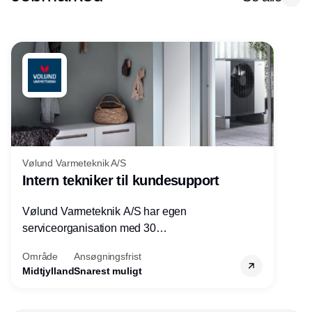
Vølund Varmeteknik A/S
Intern tekniker til kundesupport
Vølund Varmeteknik A/S har egen
serviceorganisation med 30
servicemedarbejdere over hele landet. Vi
Område
Ansøgningsfrist
søger nu endnu en teknisk kollega - denne
Midtjylland
Snarest muligt
gang til kundesupport på kontoret i Herning.