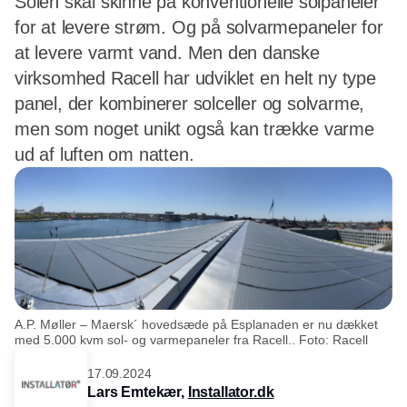
Solen skal skinne på konventionelle solpaneler
for at levere strøm. Og på solvarmepaneler for
at levere varmt vand. Men den danske
virksomhed Racell har udviklet en helt ny type
panel, der kombinerer solceller og solvarme,
men som noget unikt også kan trække varme
ud af luften om natten.
A.P. Møller – Maersk´ hovedsæde på Esplanaden er nu dækket
med 5.000 kvm sol- og varmepaneler fra Racell.. Foto: Racell
17.09.2024
Lars Emtekær,
Installator.dk