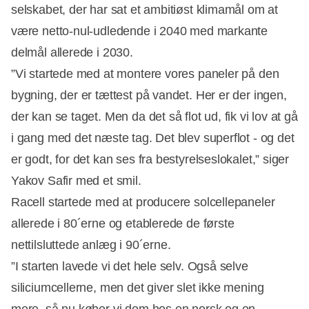
selskabet, der har sat et ambitiøst klimamål om at
være netto-nul-udledende i 2040 med markante
delmål allerede i 2030.
”Vi startede med at montere vores paneler på den
bygning, der er tættest på vandet. Her er der ingen,
der kan se taget. Men da det så flot ud, fik vi lov at gå
Annonce
i gang med det næste tag. Det blev superflot - og det
er godt, for det kan ses fra bestyrelseslokalet,” siger
Yakov Safir med et smil.
Racell startede med at producere solcellepaneler
allerede i 80´erne og etablerede de første
nettilsluttede anlæg i 90´erne.
”I starten lavede vi det hele selv. Også selve
siliciumcellerne, men det giver slet ikke mening
mere, så nu køber vi dem hos en norsk og en