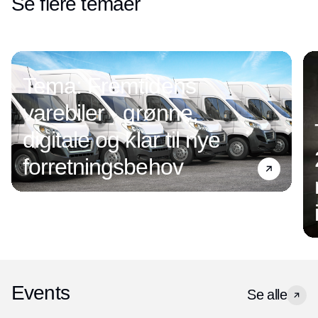
Se flere temaer
Tema: Fremtidens
varebiler - grønne,
digitale og klar til nye
forretningsbehov
Events
Se alle