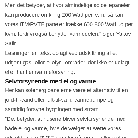
Men det betyder, at hvor almindelige solcellepaneler
kan producere omkring 200 Watt per kvm. så kan
vores iTM/PVTE paneler trække 600-800 Watt ud per
kvm. fordi vi også benytter varmedelen,” siger Yakov
Safir.
Løsningen er f.eks. oplagt ved udskiftning af et
udtjent gas- eller oliefyr i områder, der ikke er udlagt
eller har fjernvarmeforsyning.
Selvforsynende med el og varme
Her kan solenergipanelerne være et alternativ til en
jord-til-vand eller luft-til-vand varmepumpe og
samtidig forsyne bygningen med strøm.
”Det betyder, at husene bliver selvforsynende med
både el og varme, hvis de vælger at sætte vores
arkitektoniske PVTE-paneler på taget – eller skifter