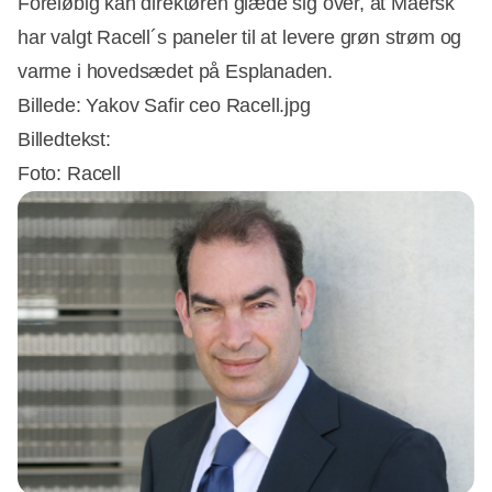
Foreløbig kan direktøren glæde sig over, at Maersk
har valgt Racell´s paneler til at levere grøn strøm og
varme i hovedsædet på Esplanaden.
Billede: Yakov Safir ceo Racell.jpg
Billedtekst:
Foto: Racell