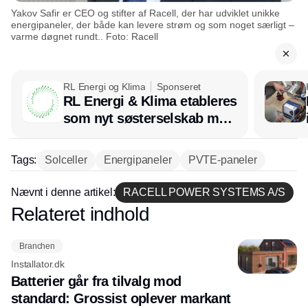
Yakov Safir er CEO og stifter af Racell, der har udviklet unikke
energipaneler, der både kan levere strøm og som noget særligt –
varme døgnet rundt.. Foto: Racell
RL Energi og Klima
Sponseret
RL Energi & Klima etableres
som nyt søsterselskab med
afsæt i RL Ventilation
Tags:
Solceller
Energipaneler
PVTE-paneler
Nævnt i denne artikel:
RACELL POWER SYSTEMS A/S
Relateret indhold
Annonce
Branchen
Installator.dk
Batterier går fra tilvalg mod
standard: Grossist oplever markant