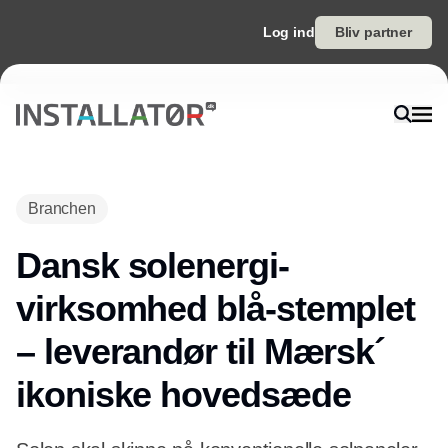
Log ind
Bliv partner
Annonce
Branchen
Dansk solenergi-
virksomhed blå-stemplet
– leverandør til Mærsk´
ikoniske hovedsæde