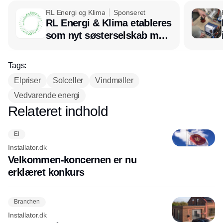
RL Energi og Klima
Sponseret
RL Energi & Klima etableres
som nyt søsterselskab med
afsæt i RL Ventilation
Tags:
Elpriser
Solceller
Vindmøller
Vedvarende energi
Relateret indhold
Annonce
El
Installator.dk
Velkommen-koncernen er nu
erklæret konkurs
Branchen
Installator.dk