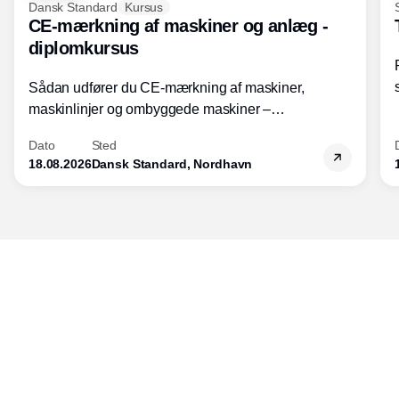
Dansk Standard
Kursus
CE-mærkning af maskiner og anlæg -
diplomkursus
Sådan udfører du CE-mærkning af maskiner,
maskinlinjer og ombyggede maskiner –
Diplomkursus – 2 dage
Dato
Sted
18.08.2026
Dansk Standard, Nordhavn
Udgiver
Horisont Gruppen a/s
Strandlodsvej 44