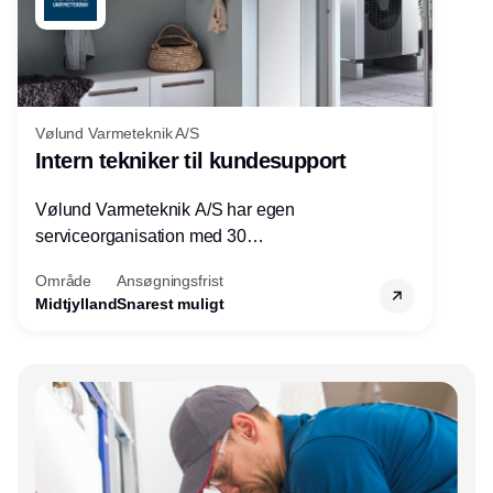
Vølund Varmeteknik A/S
Intern tekniker til kundesupport
Vølund Varmeteknik A/S har egen
serviceorganisation med 30
servicemedarbejdere over hele landet. Vi
Område
Ansøgningsfrist
søger nu endnu en teknisk kollega - denne
Midtjylland
Snarest muligt
gang til kundesupport på kontoret i Herning.
Annonce