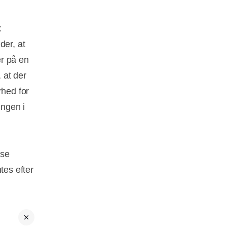
:
der, at
er på en
 at der
rhed for
ingen i
lse
tes efter