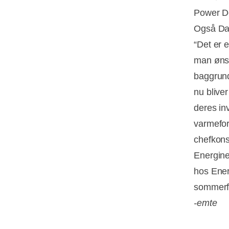
Power D
Også Dan
“Det er 
man ønsk
baggrund,
nu blive
deres inv
varmefor
chefkons
Energine
hos Ener
sommerfe
-emte