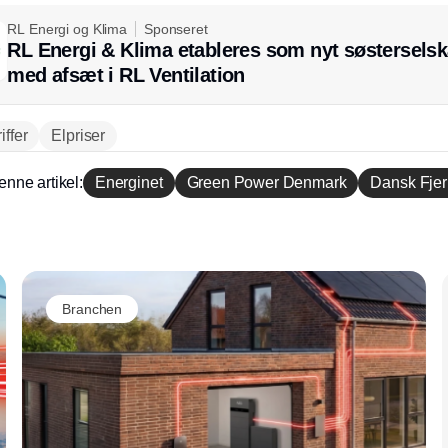
RL Energi og Klima
Sponseret
RL Energi & Klima etableres som nyt søstersels
med afsæt i RL Ventilation
iffer
Elpriser
enne artikel:
Energinet
Green Power Denmark
Dansk Fje
Annonce
Branchen