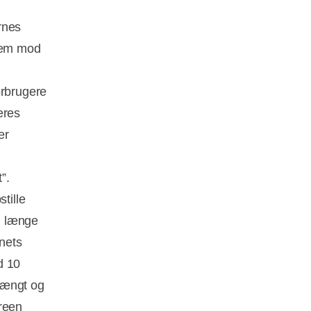
rnes
frem mod
orbrugere
eres
er
”.
tille
vi længe
inets
d 10
trængt og
Green