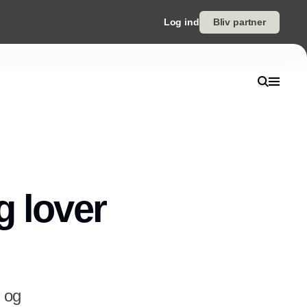
Log ind
Bliv partner
g lover
r og