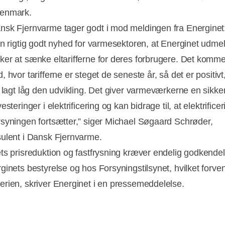
enmark.
sk Fjernvarme tager godt i mod meldingen fra Energinet
en rigtig godt nyhed for varmesektoren, at Energinet udmel
er at sænke eltarifferne for deres forbrugere. Det komm
 hvor tarifferne er steget de seneste år, så det er positivt,
r lagt låg den udvikling. Det giver varmeværkerne en sikke
esteringer i elektrificering og kan bidrage til, at elektrificer
syningen fortsætter,” siger Michael Søgaard Schrøder,
ulent i Dansk Fjernvarme.
ts prisreduktion og fastfrysning kræver endelig godkende
ginets bestyrelse og hos Forsyningstilsynet, hvilket forven
rien, skriver Energinet i en pressemeddelelse.