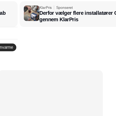
KlarPris
Sponseret
kab
Derfor vælger flere installatøre
gennem KlarPris
rnvarme