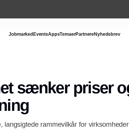
Jobmarked
Events
Apps
Temaer
Partnere
Nyhedsbrev
Annonce
et sænker priser o
sning
le, langsigtede rammevilkår for virksomhede