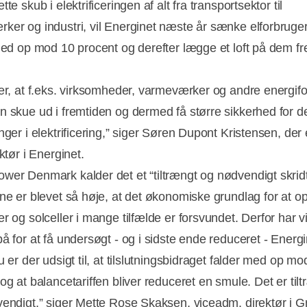
tte skub i elektrificeringen af alt fra transportsektor til
ker og industri, vil Energinet næste år sænke elforbruge
 med op mod 10 procent og derefter lægge et loft på dem 
rer, at f.eks. virksomheder, varmeværker og andre energif
n skue ud i fremtiden og dermed få større sikkerhed for d
nger i elektrificering,” siger Søren Dupont Kristensen, der 
ektør i Energinet.
wer Denmark kalder det et “tiltrængt og nødvendigt skridt
ne er blevet så høje, at det økonomiske grundlag for at ops
er og solceller i mange tilfælde er forsvundet. Derfor har 
Annonce
å for at få undersøgt - og i sidste ende reduceret - Energ
u er der udsigt til, at tilslutningsbidraget falder med op mo
og at balancetariffen bliver reduceret en smule. Det er til
vendigt,” siger Mette Rose Skaksen, viceadm. direktør i 