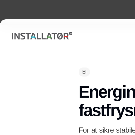
El
Energin
fastfry
For at sikre stabi