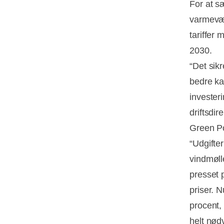
For at sæ
varmevær
tariffer
2030.
“Det sik
bedre ka
investeri
driftsdir
Green Po
“Udgifter
vindmøll
presset p
priser. N
procent, 
helt nød