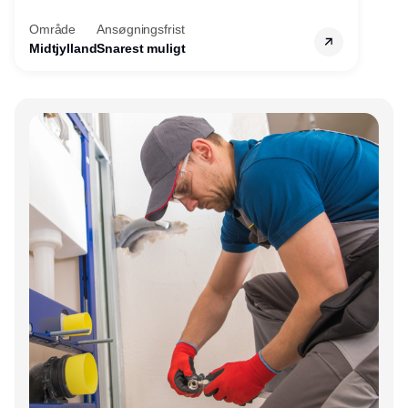
servicemedarbejdere over hele landet. Vi
Område
Ansøgningsfrist
søger nu endnu en teknisk kollega - denne
Midtjylland
Snarest muligt
gang til kundesupport på kontoret i Herning.
Annonce