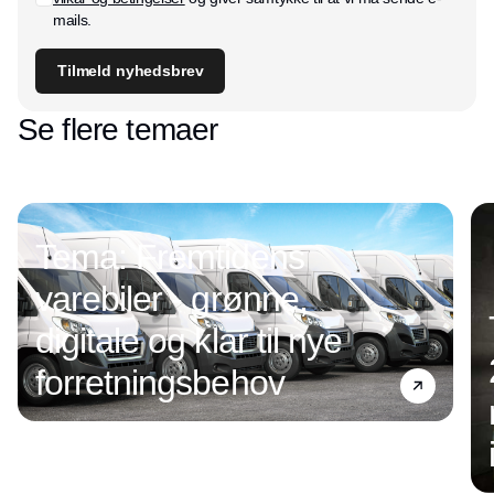
mails.
Tilmeld nyhedsbrev
Se flere temaer
Tema: Fremtidens
varebiler - grønne,
digitale og klar til nye
forretningsbehov