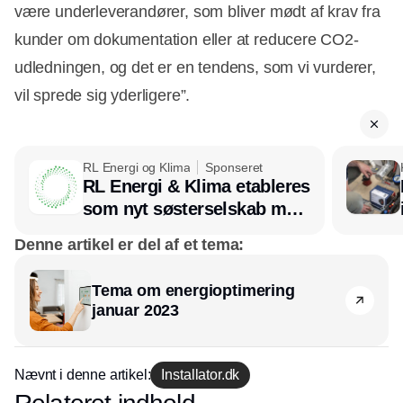
være underleverandører, som bliver mødt af krav fra
kunder om dokumentation eller at reducere CO2-
udledningen, og det er en tendens, som vi vurderer,
vil sprede sig yderligere”.
RL Energi og Klima
Sponseret
RL Energi & Klima etableres
som nyt søsterselskab med
afsæt i RL Ventilation
Denne artikel er del af et tema:
Tema om energioptimering
januar 2023
Nævnt i denne artikel:
Installator.dk
Annonce