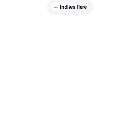
Indlæs flere
Udgiver
Horisont Gruppen a/s
Strandlodsvej 44
2300 København S
Telefon:
53506060
www.horisontgruppen.dk
Indhold
Branchen
Sikkerhed
Partnere
Bygningsautomatik
Ventilation
RSS-feed
El
VVS
Nyhedsbrev
Energioptimering
Facility