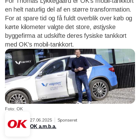
For Thomas Lykkegaard er OK’s mobil-tankkort
en helt naturlig del af en større transformation.
For at spare tid og få fuldt overblik over køb og
kørte kilometer valgte det store, østjyske
byggefirma at udskifte deres fysiske tankkort
med OK’s mobil-tankkort.
Foto: OK
27.06.2025
Sponseret
OK a.m.b.a.