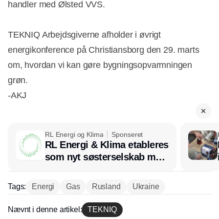
handler med Ølsted VVS.
TEKNIQ Arbejdsgiverne afholder i øvrigt
energikonference på Christiansborg den 29. marts
om, hvordan vi kan gøre bygningsopvarmningen
grøn.
-AKJ
RL Energi og Klima
Sponseret
RL Energi & Klima etableres
som nyt søsterselskab med
afsæt i RL Ventilation
Tags:
Energi
Gas
Rusland
Ukraine
Nævnt i denne artikel:
TEKNIQ