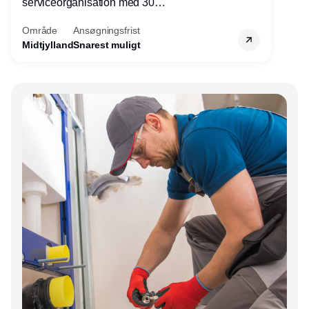
serviceorganisation med 30
servicemedarbejdere over hele landet. Vi
Område
Ansøgningsfrist
søger nu endnu en teknisk kollega - denne
Midtjylland
Snarest muligt
gang til kundesupport på kontoret i Herning.
Annonce