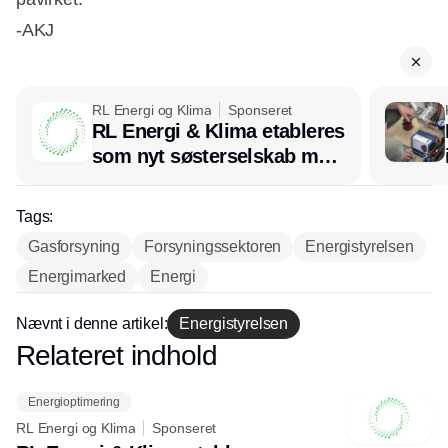
-AKJ
RL Energi og Klima
Sponseret
RL Energi & Klima etableres
som nyt søsterselskab med
afsæt i RL Ventilation
Tags:
Gasforsyning
Forsyningssektoren
Energistyrelsen
Energimarked
Energi
Nævnt i denne artikel:
Energistyrelsen
Relateret indhold
Annonce
Energioptimering
RL Energi og Klima
Sponseret