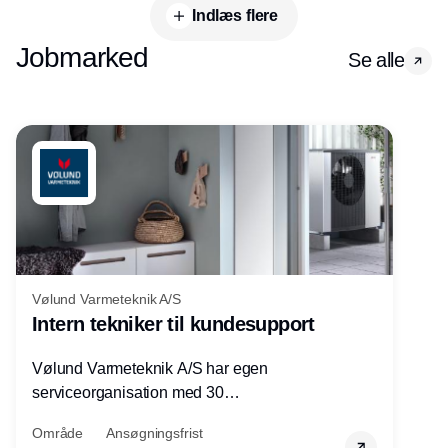
Indlæs flere
Jobmarked
Se alle
Vølund Varmeteknik A/S
Intern tekniker til kundesupport
Vølund Varmeteknik A/S har egen
serviceorganisation med 30
servicemedarbejdere over hele landet. Vi
Område
Ansøgningsfrist
søger nu endnu en teknisk kollega - denne