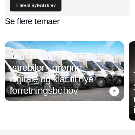
Tilmeld nyhedsbrev
Se flere temaer
Tema: Fremtidens
varebiler - grønne,
digitale og klar til nye
forretningsbehov