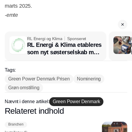
marts 2025.
-emte
RL Energi og Klima
Sponseret
RL Energi & Klima etableres
som nyt søsterselskab med
afsæt i RL Ventilation
Tags:
Green Power Denmark Prisen
Nominering
Grøn omstilling
Nævnt i denne artikel:
Green Power Denmark
Relateret indhold
Annonce
Branchen