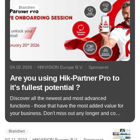
Branchen
04.02.2026
HIKVISION Europe B.V.
Sponseret
Are you using Hik-Partner Pro to
it's fullest potential ?
Discover all the newest and most advanced
functions - those that have the most added value for
your business. Don't miss out any longer and come
hear it from the pros !
Branchen
07.11.2022
HIKVISION Europe B.V.
Sponseret