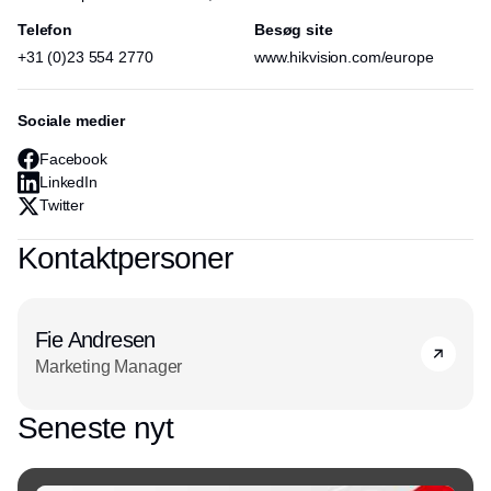
undervisning, erhverv, hos myndighederne, samt til
Hikvisions supportteam af regionale salgschefer,
Telefon
Besøg site
anvendelser i boliger.
salgsingeniører og teknisk servicepersonale har alle
+31 (0)23 554 2770
www.hikvision.com/europe
det samme mål: at hjælpe kunderne med at
imødekomme deres individuelle behov.
Sociale medier
Facebook
LinkedIn
Twitter
Kontaktpersoner
Fie Andresen
Marketing Manager
Seneste nyt