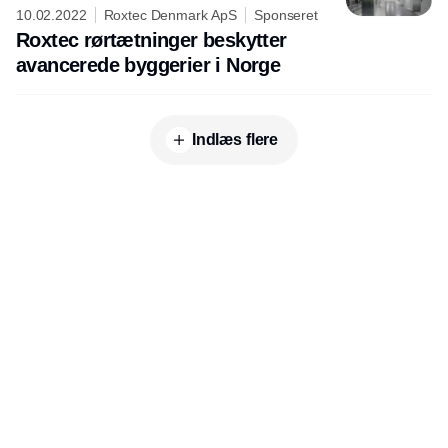
10.02.2022
Roxtec Denmark ApS
Sponseret
Roxtec rørtætninger beskytter
avancerede byggerier i Norge
Indlæs flere
Udgiver
Horisont Gruppen a/s
Strandlodsvej 44
2300 København S
Telefon:
53506060
www.horisontgruppen.dk