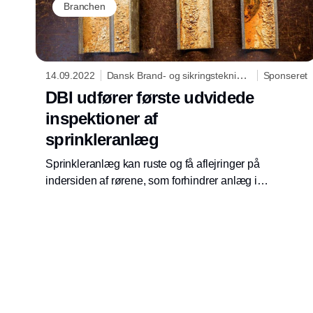
Branchen
14.09.2022
Dansk Brand- og sikringsteknisk
Sponseret
Institut
DBI udfører første udvidede
inspektioner af
sprinkleranlæg
Sprinkleranlæg kan ruste og få aflejringer på
indersiden af rørene, som forhindrer anlæg i at
fungere optimalt ved brand. Derfor har DBI
udført de første udvidede inspektioner, hvor
rør skæres op og undersøges nærmere.