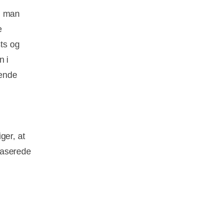
n man
e
ts og
n i
vende
ger, at
baserede