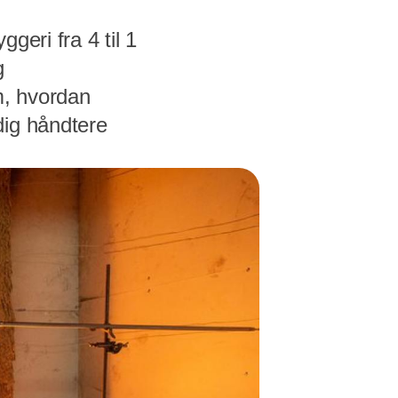
geri fra 4 til 1
g
m, hvordan
dig håndtere