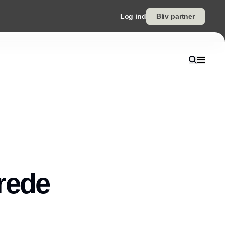
Log ind
Bliv partner
rede