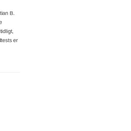
tian B.
e
idligt,
tests er