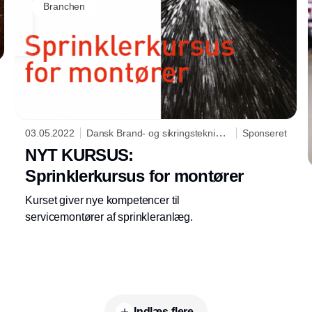
Se præsentationerne nedenfor og hør om,
Branchen
hvordan byggeriet kan øge brugen af
biobaserede materialer og samtidig håndtere
udfordringerne omkring brand.
03.05.2022
Dansk Brand- og sikringsteknisk
Sponseret
Institut
NYT KURSUS:
Sprinklerkursus for montører
Kurset giver nye kompetencer til
servicemontører af sprinkleranlæg.
Indlæs flere