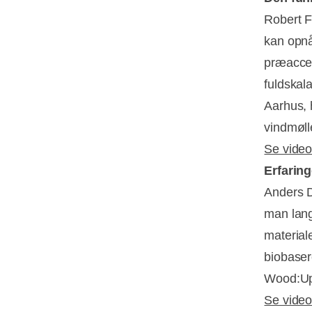
Robert F
kan opnå
præaccep
fuldskal
Aarhus, 
vindmøll
Se video
Erfaring
Anders D
man lang
material
biobaser
Wood:Up
Se video