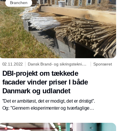
Branchen
02.11.2022
Dansk Brand- og sikringsteknisk
Sponseret
Institut
DBI-projekt om tækkede
facader vinder priser I både
Danmark og udlandet
”Det er ambitiøst, det er modigt, det er dristigt”.
Og: ”Gennem eksperimenter og tværfaglige
samarbejder opnås indsigt, læring og
anvendelige resultater, der kan lede til radikalt
nye bæredygtige veje for byggeriet”.