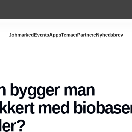
Jobmarked
Events
Apps
Temaer
Partnere
Nyhedsbrev
n bygger man
kkert med biobase
ler?