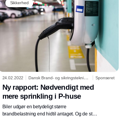
Sikkerhed
24.02.2022
Dansk Brand- og sikringsteknisk
Sponseret
Institut
Ny rapport: Nødvendigt med
mere sprinkling i P-huse
Biler udgør en betydeligt større
brandbelastning end hidtil antaget. Og de står
tættere end før i p-kældre og -huse. Det får i
en ny rapport Dansk Brand- og sikringsteknisk