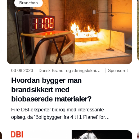
Branchen
03.08.2023
Dansk Brand- og sikringsteknisk
Sponseret
Institut
Hvordan bygger man
brandsikkert med
biobaserede materialer?
Fire DBI-eksperter bidrog med interessante
oplæg, da ’Boligbyggeri fra 4 til 1 Planet’ for
nylig holdt en workshop om
brandproblematikker og løsningsmuligheder.