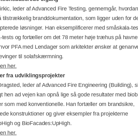
irkic, leder af Advanced Fire Testing, gennemgår, hvorda
 tilstrækkelig branddokumentation, som ligger uden for d
terede løsninger. Han eksemplificerer med småskala-tes
a-tests og fortæller om det 78 meter høje træhus på havne
hvor PFA med Lendager som arkitekter ønsker at genan
evinger til solafskærmning.
en her.
er fra udviklingsprojekter
ragsted, leder af Advanced Fire Engineering (Building), si
t hen ad vejen kan opnå lige så gode resultater med bio
er som med konventionelle. Han fortæller om brandsikre,
ede konstruktioner og giver eksempler fra projekterne
High og BioFacades:UpHigh.
en her.