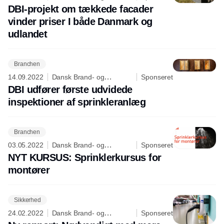
sikringsteknisk Institut
DBI-projekt om tækkede facader
vinder priser I både Danmark og
udlandet
Branchen
14.09.2022
Dansk Brand- og
Sponseret
sikringsteknisk Institut
DBI udfører første udvidede
inspektioner af sprinkleranlæg
Branchen
03.05.2022
Dansk Brand- og
Sponseret
sikringsteknisk Institut
NYT KURSUS: Sprinklerkursus for
montører
Sikkerhed
24.02.2022
Dansk Brand- og
Sponseret
sikringsteknisk Institut