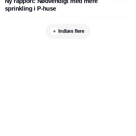
Ny rapport: Nødvendigt med mere
sprinkling i P-huse
Indlæs flere
Udgiver
Horisont Gruppen a/s
Strandlodsvej 44
2300 København S
Telefon:
53506060
www.horisontgruppen.dk
Indhold