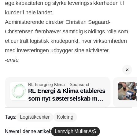
øge kapaciteten og styrke leveringssikkerheden til
Annonce
kunder i hele landet.
Administrerende direktør Christian Søgaard-
Christensen fremhæver samtidig Koldings rolle som
et centralt logistisk knudepunkt, hvor virksomheden
med investeringen udbygger sine aktiviteter.
-emte
RL Energi og Klima
Sponseret
RL Energi & Klima etableres
som nyt søsterselskab med
afsæt i RL Ventilation
Tags:
Logistikcenter
Kolding
Nævnt i denne artikel:
Lemvigh Müller A/S