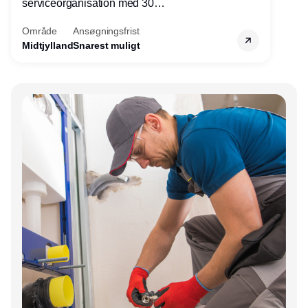
serviceorganisation med 30
servicemedarbejdere over hele landet. Vi
Område
Ansøgningsfrist
søger nu endnu en teknisk kollega - denne
Midtjylland
Snarest muligt
gang til kundesupport på kontoret i Herning.
Annonce