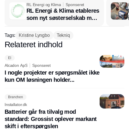
RL Energi og Klima
Sponseret
RL Energi & Klima etableres
som nyt søsterselskab med
afsæt i RL Ventilation
Tags:
Kristine Lyngbo
Tekniq
Relateret indhold
Annonce
El
Alcadon ApS
Sponseret
I nogle projekter er spørgsmålet ikke
kun OM løsningen holder...
Branchen
Installator.dk
Batterier går fra tilvalg mod
standard: Grossist oplever markant
skift i efterspørgslen