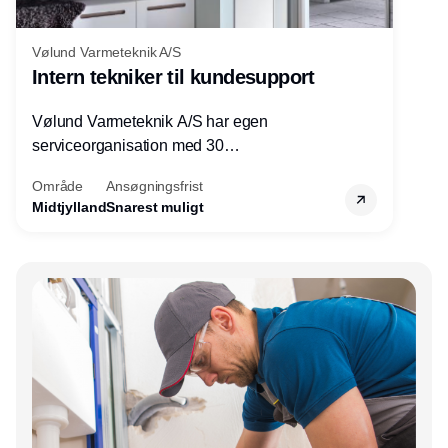
Vølund Varmeteknik A/S
Intern tekniker til kundesupport
Vølund Varmeteknik A/S har egen
serviceorganisation med 30
servicemedarbejdere over hele landet. Vi
Område
Ansøgningsfrist
søger nu endnu en teknisk kollega - denne
Midtjylland
Snarest muligt
gang til kundesupport på kontoret i Herning.
Annonce