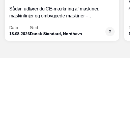
Sådan udfører du CE-mærkning af maskiner,
maskinlinjer og ombyggede maskiner –
Diplomkursus – 2 dage
Dato
Sted
18.08.2026
Dansk Standard, Nordhavn
Udgiver
Horisont Gruppen a/s
Strandlodsvej 44
2300 København S
Telefon:
53506060
www.horisontgruppen.dk