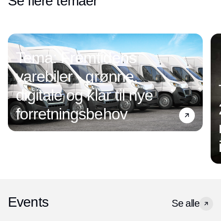
Se flere temaer
Tema: Fremtidens
varebiler - grønne,
digitale og klar til nye
forretningsbehov
Events
Se alle