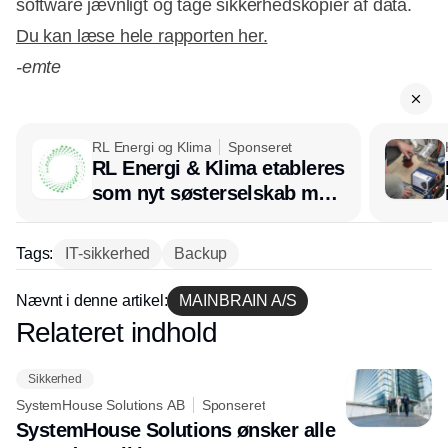
software jævnligt og tage sikkerhedskopier af data.
Du kan læse hele rapporten her.
-emte
RL Energi og Klima
Sponseret
RL Energi & Klima etableres
som nyt søsterselskab med
afsæt i RL Ventilation
Tags:
IT-sikkerhed
Backup
Nævnt i denne artikel:
MAINBRAIN A/S
Relateret indhold
Annonce
Sikkerhed
SystemHouse Solutions AB
Sponseret
SystemHouse Solutions ønsker alle