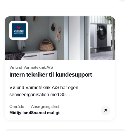
Vølund Varmeteknik A/S
Intern tekniker til kundesupport
Vølund Varmeteknik A/S har egen
serviceorganisation med 30
servicemedarbejdere over hele landet. Vi
Område
Ansøgningsfrist
søger nu endnu en teknisk kollega - denne
Midtjylland
Snarest muligt
gang til kundesupport på kontoret i Herning.