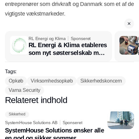
entreprenører som drivkraft og Danmark som et af de
vigtigste vækstmarkeder.
RL Energi og Klima
Sponseret
RL Energi & Klima etableres
som nyt søsterselskab med
afsæt i RL Ventilation
Tags:
Opkøb
Virksomhedsopkøb
Sikkerhedskoncern
Varna Security
Relateret indhold
Annonce
Sikkerhed
SystemHouse Solutions AB
Sponseret
SystemHouse Solutions ønsker alle
en god og sikker sommer