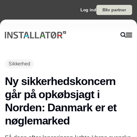
Log ind
Bliv partner
Annonce
Sikkerhed
Ny sikkerhedskoncern
går på opkøbsjagt i
Norden: Danmark er et
nøglemarked