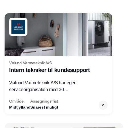
Vølund Varmeteknik A/S
Intern tekniker til kundesupport
Vølund Varmeteknik A/S har egen
serviceorganisation med 30
servicemedarbejdere over hele landet. Vi
Område
Ansøgningsfrist
søger nu endnu en teknisk kollega - denne
Midtjylland
Snarest muligt
gang til kundesupport på kontoret i Herning.
Annonce