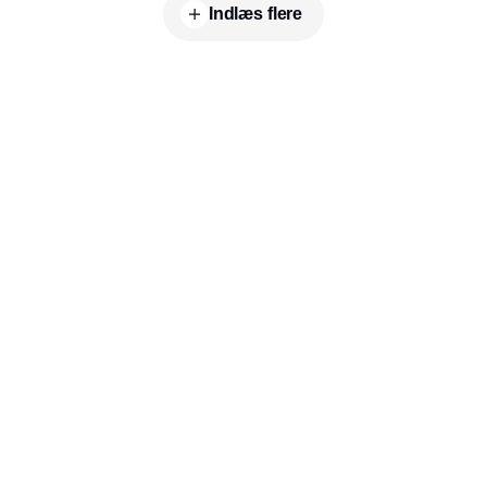
Indlæs flere
Udgiver
Horisont Gruppen a/s
Strandlodsvej 44
2300 København S
Telefon:
53506060
www.horisontgruppen.dk
Indhold
Branchen
Sikkerhed
Partnere
Bygningsautomatik
Ventilation
RSS-feed
El
VVS
Nyhedsbrev
Energioptimering
Facility