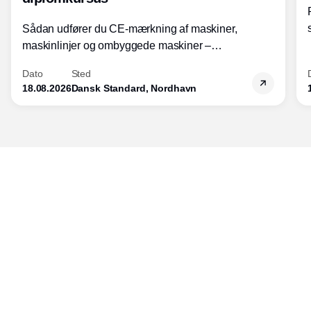
Sådan udfører du CE-mærkning af maskiner,
maskinlinjer og ombyggede maskiner –
Diplomkursus – 2 dage
Dato
Sted
18.08.2026
Dansk Standard, Nordhavn
Udgiver
Horisont Gruppen a/s
Strandlodsvej 44
2300 København S
Telefon:
53506060