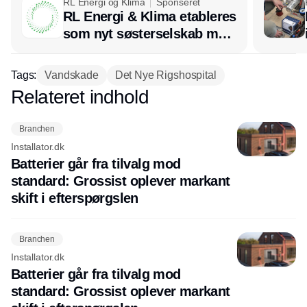
RL Energi og Klima
Sponseret
RL Energi & Klima etableres
som nyt søsterselskab med
afsæt i RL Ventilation
Tags:
Vandskade
Det Nye Rigshospital
Relateret indhold
Annonce
Branchen
Installator.dk
Batterier går fra tilvalg mod
standard: Grossist oplever markant
skift i efterspørgslen
Branchen
Installator.dk
Batterier går fra tilvalg mod
standard: Grossist oplever markant