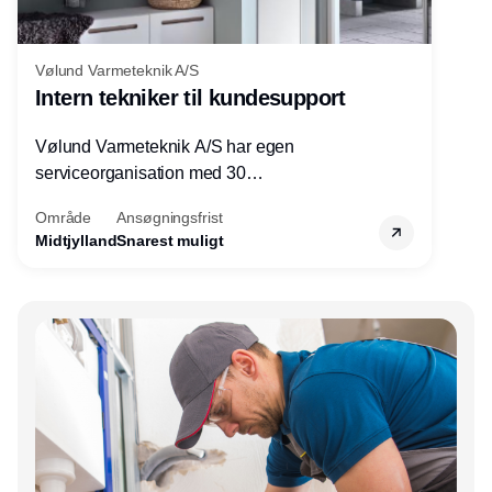
Vølund Varmeteknik A/S
Intern tekniker til kundesupport
Vølund Varmeteknik A/S har egen
serviceorganisation med 30
servicemedarbejdere over hele landet. Vi
Område
Ansøgningsfrist
søger nu endnu en teknisk kollega - denne
Midtjylland
Snarest muligt
gang til kundesupport på kontoret i Herning.
Annonce