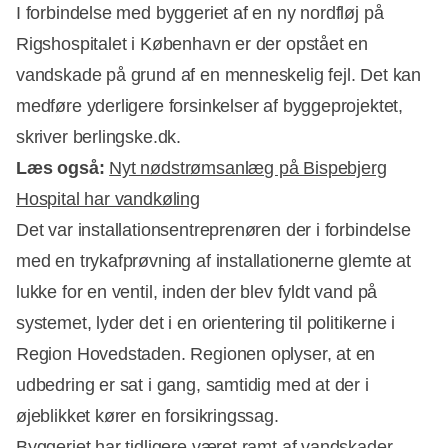
I forbindelse med byggeriet af en ny nordfløj på
Rigshospitalet i København er der opstået en
vandskade på grund af en menneskelig fejl. Det kan
medføre yderligere forsinkelser af byggeprojektet,
skriver berlingske.dk.
Læs også:
Nyt nødstrømsanlæg på Bispebjerg
Hospital har vandkøling
Det var installationsentreprenøren der i forbindelse
med en trykafprøvning af installationerne glemte at
lukke for en ventil, inden der blev fyldt vand på
Annonce
systemet, lyder det i en orientering til politikerne i
Region Hovedstaden. Regionen oplyser, at en
udbedring er sat i gang, samtidig med at der i
øjeblikket kører en forsikringssag.
Byggeriet har tidligere været ramt af vandskader,