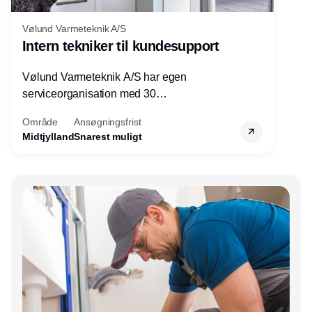
Vølund Varmeteknik A/S
Intern tekniker til kundesupport
Vølund Varmeteknik A/S har egen
serviceorganisation med 30
servicemedarbejdere over hele landet. Vi
Område
Ansøgningsfrist
søger nu endnu en teknisk kollega - denne
Midtjylland
Snarest muligt
gang til kundesupport på kontoret i Herning.
Annonce