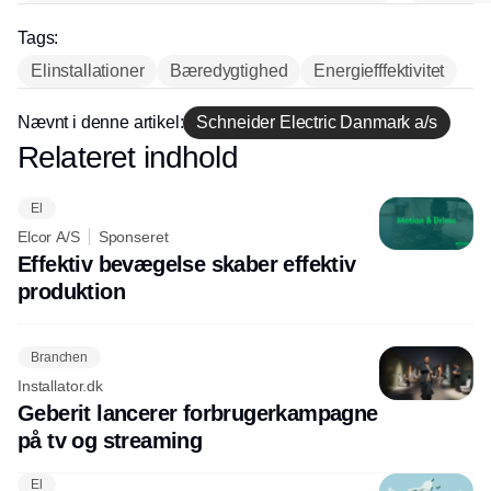
Tags:
Elinstallationer
Bæredygtighed
Energiefffektivitet
Nævnt i denne artikel:
Schneider Electric Danmark a/s
Relateret indhold
Annonce
El
Elcor A/S
Sponseret
Effektiv bevægelse skaber effektiv
produktion
Branchen
Installator.dk
Geberit lancerer forbrugerkampagne
på tv og streaming
El