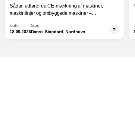
Sådan udfører du CE-mærkning af maskiner,
maskinlinjer og ombyggede maskiner –
Diplomkursus – 2 dage
Dato
Sted
18.08.2026
Dansk Standard, Nordhavn
Udgiver
Horisont Gruppen a/s
Strandlodsvej 44
2300 København S
Telefon:
53506060
www.horisontgruppen.dk