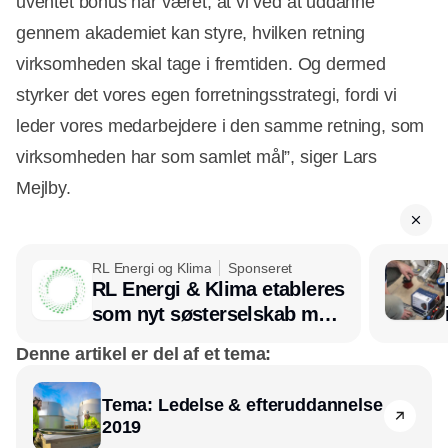
uventet bonus har været, at vi ved at uddanne
gennem akademiet kan styre, hvilken retning
virksomheden skal tage i fremtiden. Og dermed
styrker det vores egen forretningsstrategi, fordi vi
leder vores medarbejdere i den samme retning, som
virksomheden har som samlet mål”, siger Lars
Mejlby.
RL Energi og Klima
Sponseret
RL Energi & Klima etableres
som nyt søsterselskab med
afsæt i RL Ventilation
Denne artikel er del af et tema:
Tema: Ledelse & efteruddannelse
2019