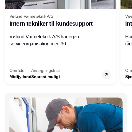
Vølund Varmeteknik A/S
Vie
Intern tekniker til kundesupport
In
Vølund Varmeteknik A/S har egen
Har
serviceorganisation med 30
råd
servicemedarbejdere over hele landet. Vi
lof
søger nu endnu en teknisk kollega - denne
pri
gang til kundesupport på kontoret i Herning.
for
Område
Ansøgningsfrist
Om
Midtjylland
Snarest muligt
Sjæ
Annonce