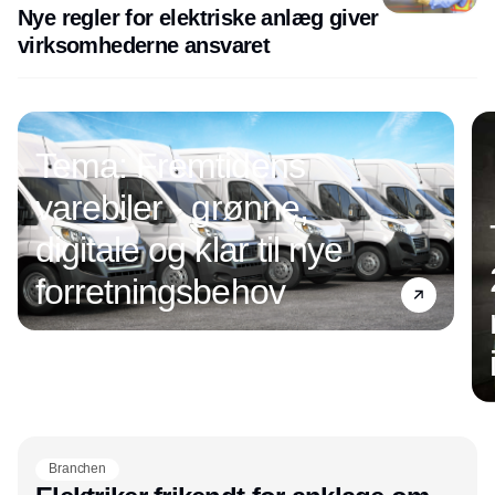
Nye regler for elektriske anlæg giver
virksomhederne ansvaret
Tema: Fremtidens
varebiler - grønne,
digitale og klar til nye
forretningsbehov
Annonce
Branchen