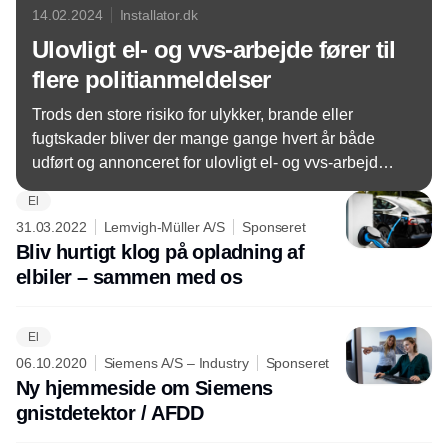
14.02.2024
Installator.dk
Ulovligt el- og vvs-arbejde fører til
flere politianmeldelser
Trods den store risiko for ulykker, brande eller
fugtskader bliver der mange gange hvert år både
udført og annonceret for ulovligt el- og vvs-arbejde
herhjemme. Det viser tal fra Sikkerhedsstyrelsen,
El
som Gjensidige og NRGi har fået udleveret.
31.03.2022
Lemvigh-Müller A/S
Sponseret
Bliv hurtigt klog på opladning af
elbiler – sammen med os
El
06.10.2020
Siemens A/S – Industry
Sponseret
Ny hjemmeside om Siemens
gnistdetektor / AFDD