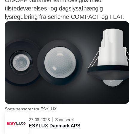
ON/OFF varianter samt designs med
tilstedeværelses- og dagslysafhængig
lysregulering fra serierne COMPACT og FLAT.
Sorte sensorer fra ESYLUX.
27.06.2023
Sponseret
ESYLUX Danmark APS