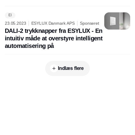
El
23.05.2023
ESYLUX Danmark APS
Sponseret
DALI-2 trykknapper fra ESYLUX - En
intuitiv måde at overstyre intelligent
automatisering på
Indlæs flere
Udgiver
Horisont Gruppen a/s
Strandlodsvej 44
2300 København S