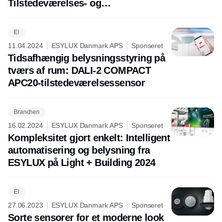
Tilstedeværelses- og
bevægelsessensorer i BASIC
EXPRESS-serien
El
11.04.2024
ESYLUX Danmark APS
Sponseret
Tidsafhængig belysningsstyring på
tværs af rum: DALI-2 COMPACT
APC20-tilstedeværelsessensor
Branchen
16.02.2024
ESYLUX Danmark APS
Sponseret
Kompleksitet gjort enkelt: Intelligent
automatisering og belysning fra
ESYLUX på Light + Building 2024
El
27.06.2023
ESYLUX Danmark APS
Sponseret
Sorte sensorer for et moderne look