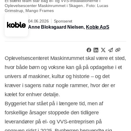
Et stærkt team står bag el- og VVS-installationerne i
Oplevelsescenter Maskinrummet i Skagen.. Foto: Lucas
Grimstrup, Mango Frames
04.06.2026
Sponseret
Anne Bloksgaard Nielsen,
Koble ApS
Oplevelsescenteret Maskinrummet skal være et sted,
hvor både børn og voksne kan gå på opdagelse i et
univers af maskiner, kultur og historie – og det
kræver i sagens natur nogle rammer, hvor der er
kælet for enhver detalje.
Byggeriet har stået på i længere tid, men af
forskellige årsager stoppede den tidligere
leverandører på el- og VVS-entreprisen på
opgaven sidst i 2025. Bygherren henvendte sig