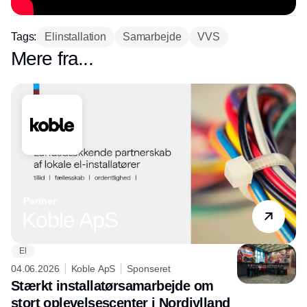
Tags:
Elinstallation
Samarbejde
VVS
Mere fra...
Partner
Koble ApS
El
04.06.2026
Koble ApS
Sponseret
Stærkt installatørsamarbejde om
stort oplevelsescenter i Nordjylland