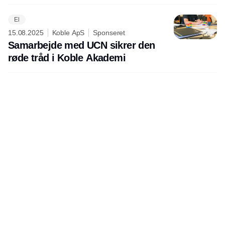
El
15.08.2025
Koble ApS
Sponseret
Samarbejde med UCN sikrer den
røde tråd i Koble Akademi
Udgiver
Horisont Gruppen a/s
Strandlodsvej 44
2300 København S
Telefon:
53506060
www.horisontgruppen.dk
Indhold