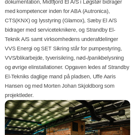
dokumentation, Midtfjord El A/S i Løgstør bidrager
med kompetencer inden for ABA (Autronica),
CTS(KNX) og lysstyring (Glamox), Sæby El A/S
bidrager med serviceteknikere, og Strandby El-
Teknik A/S samt virksomhedens underafdelinger
VVS Energi og SET Sikring står for pumpestyring,
VVS/blikarbejde, tyverisikring, nød-/panikbelysning
og øvrige elinstallationer. Opgaven ledes af Strandby
El-Tekniks daglige mand på pladsen, Uffe Aaris
Hansen og med Morten Johan Skjoldborg som
projektleder.